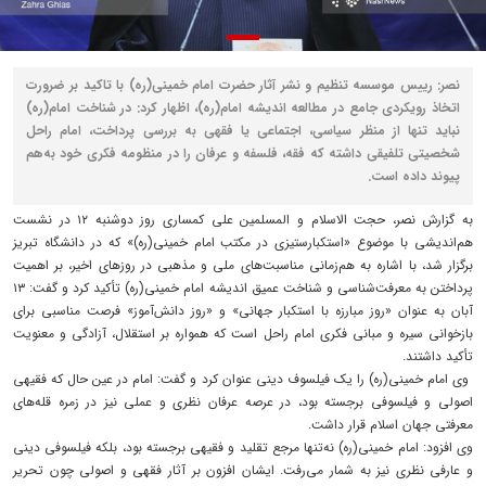
نصر: رییس موسسه تنظیم و نشر آثار حضرت امام خمینی(ره) با تاکید بر ضرورت
اتخاذ رویکردی جامع در مطالعه اندیشه امام(ره)، اظهار کرد: در شناخت امام(ره)
نباید تنها از منظر سیاسی، اجتماعی یا فقهی به بررسی پرداخت، امام راحل
شخصیتی تلفیقی داشته که فقه، فلسفه و عرفان را در منظومه فکری خود به‌هم
پیوند داده است.
به گزارش نصر، حجت الاسلام و المسلمین علی کمساری روز دوشنبه ۱۲ در نشست
هم‌اندیشی با موضوع «استکبارستیزی در مکتب امام خمینی(ره)» که در دانشگاه تبریز
برگزار شد، با اشاره به هم‌زمانی مناسبت‌های ملی و مذهبی در روزهای اخیر، بر اهمیت
پرداختن به معرفت‌شناسی و شناخت عمیق اندیشه امام خمینی(ره) تأکید کرد و گفت: ۱۳
آبان به عنوان «روز مبارزه با استکبار جهانی» و «روز دانش‌آموز» فرصت مناسبی برای
بازخوانی سیره و مبانی فکری امام راحل است که همواره بر استقلال، آزادگی و معنویت
تأکید داشتند.
وی امام خمینی(ره) را یک فیلسوف دینی عنوان کرد و گفت: امام در عین حال که فقیهی
اصولی و فیلسوفی برجسته بود، در عرصه عرفان نظری و عملی نیز در زمره قله‌های
معرفتی جهان اسلام قرار داشت.
وی افزود: امام خمینی(ره) نه‌تنها مرجع تقلید و فقیهی برجسته بود، بلکه فیلسوفی دینی
و عارفی نظری نیز به شمار می‌رفت. ایشان افزون بر آثار فقهی و اصولی چون تحریر