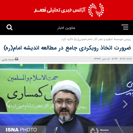
عناوین اخبار
رییس موسسه تنظیم و نشر آثار امام خمینی(ره) تاکید کرد:
ضرورت اتخاذ رویکردی جامع در مطالعه اندیشه امام(ره)
1404/08/12 - 12:44 - کد خبر: 149312
نسخه چاپی