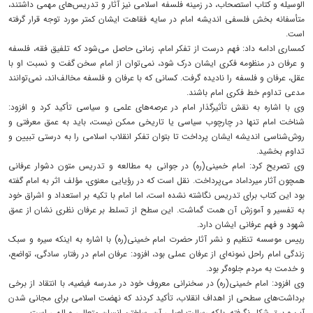
الوسیله و کتاب استصحاب، در زمینه فلسفه اسلامی نیز آثار و تدریس‌های مهمی داشتند،
متأسفانه بخش فلسفی اندیشه امام در سایه فقاهت ایشان کمتر مورد توجه قرار گرفته
است.
کمساری ادامه داد: فهم درست از تفکر امام، زمانی حاصل می‌شود که تلفیق فقه، فلسفه
و عرفان در منظومه فکری ایشان درک شود، نمی‌توان از امام سخن گفت و نسبت او با
عقل، عرفان و فلسفه را نادیده گرفت. کسانی که با عرفان و فلسفه مخالف‌اند، نمی‌توانند
مدعی تداوم خط فکری امام باشند.
وی با اشاره به نقش تأثیرگذار امام در عرصه‌های علمی و سیاسی تأکید کرد و افزود:
شناخت امام تنها در چارچوب سیاسی یا تاریخی ممکن نیست، باید به عمق معرفتی و
روش‌شناسی اندیشه ایشان پرداخت تا بتوان تفکر انقلاب اسلامی را به درستی تبیین و
تداوم بخشید.
وی تصریح کرد: امام خمینی(ره) در جوانی به مطالعه و تدریس متون دشوار عرفانی
همچون آثار میرداماد می‌پرداخت. نقل است که در رؤیایی معنوی، مؤلف اثر به امام گفته
بود این کتاب برای تدریس نگاشته نشده است، اما امام با تکیه بر استعداد و اشراق خود
به تفسیر و آموزش آن همت گماشت. این سطح از تسلط بر عرفان نظری نشان از عمق
شهود و فهم عرفانی ایشان دارد.
رییس موسسه تنظیم و نشر آثار حضرت امام خمینی(ره) با اشاره به اینکه سیره و سبک
زندگی امام راحل نمونه‌ای از عرفان عملی بود، افزود: عرفان امام در رفتار، سادگی، تواضع،
و خدمت به مردم جلوه‌گر بود.
وی افزود: امام خمینی(ره) در سخنرانی معروف خود در مدرسه فیضیه، با انتقاد از برخی
برداشت‌های سطحی از اهداف انقلاب، تأکید کردند که نهضت اسلامی برای مجانی شدن
آب و برق شکل نگرفته، بلکه رسالت اصلی آن، ساختن انسانِ متعالی و الهی است.