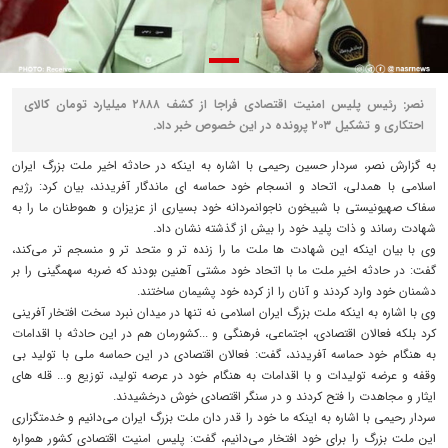
نصر: رئیس پلیس امنیت اقتصادی فراجا از کشف ۲۸۸۸ میلیارد تومان کالای
احتکاری و تشکیل ۲۰۳ پرونده در این خصوص خبر داد.
به گزارش نصر، سردار حسین رحیمی با اشاره به اینکه در حادثه اخیر ملت بزرگ ایران
اسلامی با همدلی، اتحاد و انسجام خود حماسه ای ماندگار آفریدند، بیان کرد: رژیم
سفاک صهیونیستی با شبیخون ناجوانمردانه خود بسیاری از عزیزان و هموطنان ما را به
شهادت رساند و ذات پلید خود را بیش از گذشته نشان داد.
وی با بیان اینکه این شهادت ها ملت ما را زنده تر و متحد تر و منسجم تر می‌کند،
گفت: در حادثه اخیر ملت ما با اتحاد خود مشتی آهنین بودند که ضربه سهمگینی را بر
دشمنان خود وارد کردند و آنان را از کرده خود پشیمان ساختند.
وی با اشاره به اینکه ملت بزرگ ایران اسلامی نه تنها در میدان نبرد سخت افتخار آفرینی
کرد بلکه فعالان اقتصادی، اجتماعی، فرهنگی و ...کشورمان هم در این حادثه با اقدامات
به هنگام خود حماسه آفریدند، گفت: فعالان اقتصادی در این حماسه ملی با تولید بی
وقفه و عرضه تولیدات و با اقدامات به هنگام خود در عرصه تولید، توزیع و... قله های
ایثار و مجاهدت را فتح کردند و در سنگر اقتصادی خوش درخشیدند.
سردار رحیمی با اشاره به اینکه ما خود را قدر دان ملت بزرگ ایران می‌دانیم و خدمتگزاری
این ملت بزرگ را برای خود افتخار می‌دانیم، گفت: پلیس امنیت اقتصادی کشور همواره