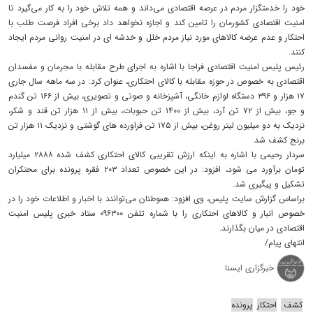
خود را خدمتگزار مردم در عرصه اقتصادی می‌داند و همه تلاش خود را به کار می‌گیرد تا
امنیت اقتصادی کشورمان را تامین کند و اجازه نخواهد داد برخی افراد فرصت طلب با
احتکار و عدم عرضه کالاهای مورد نیاز مردم خلل و خدشه ای در امنیت روانی مردم ایجاد
کنند.
رئیس پلیس امنیت اقتصادی فراجا با اشاره به اجرای طرح مقابله با مجرمان و مفسدان
اقتصادی به خصوص در حوزه مقابله با کالای احتکاری، عنوان کرد: در سه ماهه سال جاری
۱۷ هزار و ۳۹۶ دستگاه لوازم خانگی، آشپزخانه و صوتی و تصویری، بیش از ۱۶۶ تن گندم
و جو، بیش از ۷۲ تن آرد، بیش از ۱۴۰۰ تن حبوبات، بیش از ۱۱ هزار تن قند و شکر،
نزدیک به دو میلیون لیتر روغن، بیش از ۱۷۵ تن فراورده های گوشتی و نزدیک ۱۱ هزار تن
برنج کشف شد.
سردار رحیمی با اشاره به اینکه ارزش تقریبی کالای احتکاری کشف شده ۲۸۸۸ میلیارد
تومان برآورد می شود، افزود: در این خصوص تعداد ۲۰۳ فقره پرونده برای محتکران
تشکیل و پیگیری شد.
براساس گزارش سایت پلیس، وی افزود: هموطنان می‌توانند با اخبار و اطلاعات خود را در
خصوص انبار و کالاهای احتکاری را با شماره تلفن ۰۹۶۳۰۰ ستاد خبری پلیس امنیت
اقتصادی در میان بگذارند.
انتهای پیام/
خبرگزاری ایسنا
کشف
احتکار
پرونده