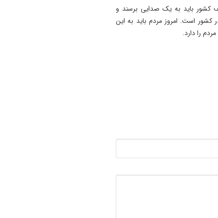
ف کشور باید به یک‌ صدایی برسند و
13:10
تداوم گرمای هوا در آذربایجان‌
 کشور است. ️امروز مردم باید به این
شرقی تا دوشنبه/ رگبار باران و
ردم را دارد.
و برق در ارسباران
13:06
خبرنگاران در مقابله با روایت‌س
دشمن نقش مهمی دارند
12:58
فضایی برای آفرینش و بازآفری
کسب‌وکارها