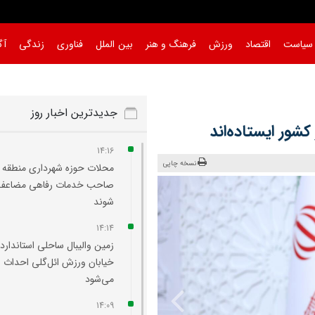
سیاست
اقتصاد
ورزش
فرهنگ و هنر
بین الملل
فناوری
زندگی
آگ
جدیدترین اخبار روز
کشور ایستاده‌اند
14:16
نسخه چاپی
صاحب خدمات رفاهی مضاعف 
شوند
14:14
زمین والیبال ساحلی استاندارد 
خیابان ورزش ائل‌گلی احداث
می‌شود
14:09