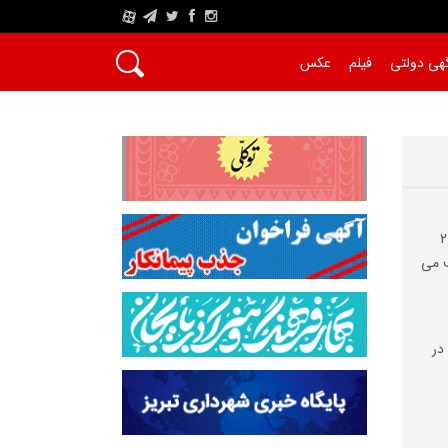
A
هی دولتی
فیلم
عکس
محلات حوزه شهرداری منطقه 2
می‌
در