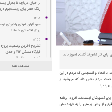
از احیای دریاچه تا بحران پسما
زنگ خطر برای زیست‌بوم دری
14:08
خبرنگاران شرکای راهبردی توس
رونق اقتصادی هستند
13:55
تشریح آخرین وضعیت پروژه
قرارگاه مسکن 192 واحدی
ی پای کار کشورند گفت: امروز باید
شهرداری منطقه 2
مشاهده همه
13:53
 با اتحاد و انسجامی که مردم در این
جوانان یاغچیان، پرواز و شمس 
️وحدت مردم نشان داد که می‌شود از
صاحب سالن ورزشی می‌ شوند
هره برد.
13:40
محمدباقر خرازی به دادگاه ویژ
 پای کشورشان ایستادند، افزود: ️برنامه
روحانیت احضار شد/ مبارزه با
قی از وطن‌ پرستی را به فرزندانمان
فساد باقدرت ادامه دارد