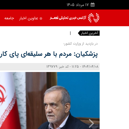
17
مرداد
1405
عناوین اخبار
جامعه
آخرین اخبار
محلات
در بازدید از وزارت کشور؛
پزشکیان: مردم با هر سلیقه‌ای پای کار 
1404/04/08 - 11:25 - کد خبر: 139779