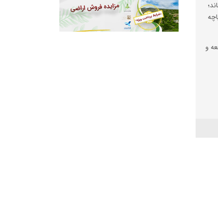
ند؛
اچه
عه و
آباد
ه