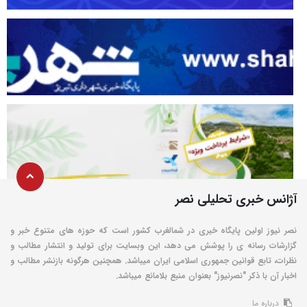
آژانس خبری تحلیلی نصر
نصر نیوز اولین پایگاه خبری در شمالغرب کشور است که حوزه های متنوع خبر و
گزارشات رسانه ی را پوشش می دهد، این وبسایت برای تولید و انتشار مطالب و
نظرات، تابع قوانین جمهوری اسلامی ایران میباشد. همچنین هرگونه بازنشر مطالب و
اخبار آن با ذکر "نصرنیوز" بعنوان منبع بلامانع میباشد.
درباره ما