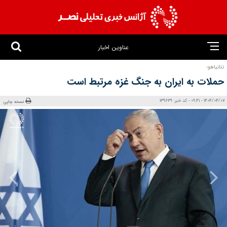
عناوین اخبار
نتانیاهو؛
حملات به ایران به جنگ غزه مرتبط است
1404/04/07 - 09:41 - کد خبر: 139639
نسخه چاپی