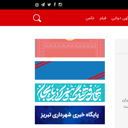
A
هی دولتی
فیلم
عکس
ان
ست