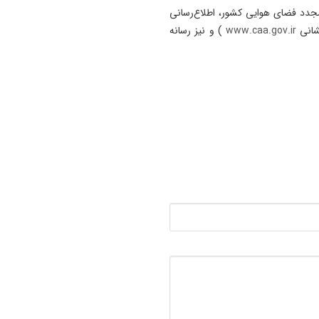
+ فیلم
دد فضای هوایی کشور، اطلاع‌رسانی
10:41
شانی
www.caa.gov.ir
) و نیز رسانه
حسین افتخاری نایب‌رئیس هی
ورزش‌های زورخانه‌ای آذربایجا
شرقی شد
10:27
گام دولت برای بهبود حفاظت ا
تالاب‌ها
10:25
نماینده پارلمان لبنان: عقب‌نش
مقطعی به معنای پایان مقاوم
نیست