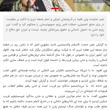
نصر: نماینده ولی فقیه در آذربایجان شرقی و امام جمعه تبریز با تأکید بر مقاومت
در برابر صلح تحمیلی، حملات اخیر رژیم صهیونیستی را محکوم کرد و گفت: این
رژیم حتی به اصول انسانی و حقوق بین‌الملل پایبند نیست و ایران حق دفاع از
خود را دارد.
به گزارش نصر، حجت الاسلام والمسلمین احمد مطهری اصل که با لباس رزم در خطبه
نماز جمعه این هفته تبریز که با شرکت پرشور نمازگزاران برگزار شد، حاضر شده بود، اظهار
کرد: کشور ایران به خصوص در طول ۱.۵ سال گذشته تمام ارزش‌های انسانی و قوانین بین
المللی را رعایت و حتی برخی فریب‌ها را دانسته قبول کرده است و بر شفاف سازی تاکید
داشته است.
وی افزود: ما با این‌که می‌دانستیم ناظران بین المللی در برنامه هسته‌ای کشور اغلب
جاسوس بوده و آمریکا چه نقش‌هایی به خصوص‌ بعد از جریان سوریه دارد، باز هم حاضر
به شفاف سازی شدیم و هرچقدر خواستند، آمدند و گزارش تهیه کردند.
وی ادامه داد: ما می‌دانستیم مذاکره نیز فریب است و حتی رهبر معظم انقلاب نیز
فرمودند که نتیجه‌ای در آن نمی‌بینند.
مطهری گفت: ما به تمام موازین شرعی و عقلانی و حتی مذاکره غیرمستیقیم فریب
تمکین کردیم تا برای عده ای نادان‌های داخلی و در خارج اتمام حجت داشته باشیم که ما
صلح طلب بوده و خواستار جنگ نیستیم ولی با این همه دیدیم طرف مقابل به هیچ