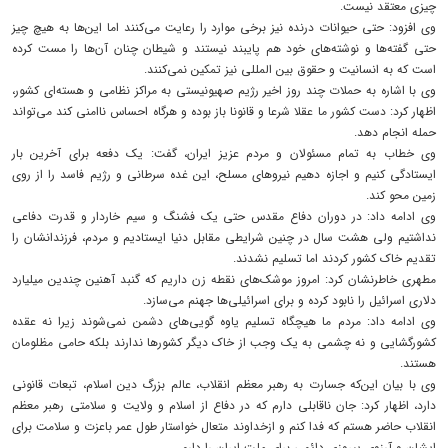
چیزی معتقد نیست.
وی افزود: حتی حیوانات درنده نیز برخی موارد را رعایت می‌کنند اما این‌ها به هیچ چیز
حتی گفته‌ها و نوشته‌های خود هم پایبند نیستند و شیطان چنان آن‌ها را مست کرده
است که به انسانیت و حقوق بین المللی نیز تمکین نمی‌کنند.
وی با اشاره به حملات چند روز اخیر رژیم صهیونیستی به مراکز نظامی و هسته‌ای کشور،
اظهار کرد: دست کشور ما عقلا شرعا و قانونا باز بوده و هرگاه احساس ناامنی کند می‌تواند
حمله انجام دهد.
وی خطاب به تمام مسئولان و مردم عزیز ایران، گفت: یک دفعه برای آخرین بار
ایستادگی کنیم و اجازه دهیم نیروهای مسلح، این غده سرطانی و رژیم فاسد را از روی
زمین محو کند.
وی ادامه داد: در دوران دفاع مقدس حتی یک فشنگ و سیم خاردار و قدرت دفاعی
نداشتیم ولی هشت سال در چنین شرایطی مقابل دنیا ایستادیم و مردم، فرزندانشان را
تقدیم خاک کشور کردند اما تسلیم نشدند.
مطهری خاطرنشان کرد: امروز موشک‌های نقطه زن داریم که گنبد آهنین چندین میلیارد
دلاری اسرائیل را نابود کرده و برای اسرائیلی‌ها جهنم می‌سازد.
وی ادامه داد: مردم ما هیچگاه تسلیم یاوه گویی‌های دشمن نمی‌شوند زیرا نه عقده
کشورگشایی‌ و نه چشمی به یک وجب از خاک دیگر کشورها ندارند بلکه حامی مظلومان
هستند.
وی با بیان این‌که جسارت به رهبر معظم انقلاب، عالم بزرگ دین اسلام، تبعات قانونی
دارد، اظهار کرد: جان ناقابلی دارم که در دفاع از اسلام و ولایت و سلامتی رهبر معظم
انقلاب حاضر هستم که فدا کنم و ازخداوند متعال خواستار طول عمر باعزت و سلامت برای
ایشان و آرزوی پیروزی دائمی برای ملت ایران را دارم.