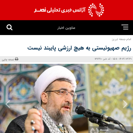
عناوین اخبار
امام جمعه تبریز:
رژیم صهیونیستی به هیچ ارزشی پایبند نیست
1404/03/30 - 15:11 - کد خبر: 138990
نسخه چاپی