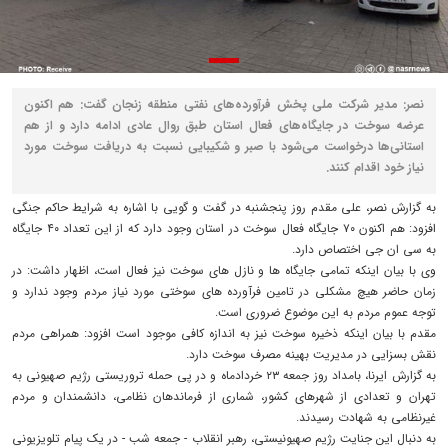
نصر: مدیر شرکت ملی پخش فرآورده‌های نفتی منطقه زنجان گفت: هم اکنون
عرضه سوخت در جایگاه‌های فعال استان طبق روال عادی ادامه دارد و از هم
استانی‌ها درخواست می‌شود با صبر و شکیبایی نسبت به دریافت سوخت مورد
نیاز خود اقدام کنند.
به گزارش نصر، علی مقدم روز پنجشنبه در گفت و گویی با اشاره به شرایط حاکم جنگی
افزود: هم اکنون ۷۰ جایگاه فعال سوخت در استان وجود دارد که از این تعداد ۴۰ جایگاه
به سی ان جی اختصاص دارد.
وی با بیان اینکه تمامی جایگاه ها و نازل های سوخت نیز فعال است، اظهار داشت: در
زمان حاضر هیچ مشکلی در تامین فرآورده های سوختی مورد نیاز مردم وجود ندارد و
توجه عموم مردم به این موضوع ضروری است.
مقدم با بیان اینکه ذخیره سوخت نیز به اندازه کافی موجود است افزود: همراهی مردم
نقش بسزایی در مدیریت بهینه مصرف سوخت دارد.
به گزارش ایرنا، بامداد روز جمعه ۲۳ خردادماه و در پی حمله تروریستی رژیم صهیونی به
تهران و تعدادی از شهرهای کشور، شماری از فرماندهان نظامی، دانشمندان و مردم
غیرنظامی به شهادت رسیدند.
به دنبال این جنایت رژیم صهیونیستی، رهبر انقلاب - جمعه شب - در یک پیام تلویزیونی