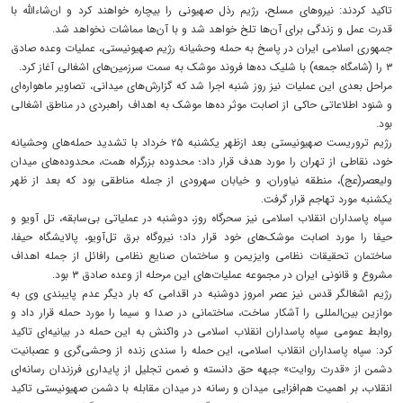
تاکید کردند: نیروهای مسلح، رژیم رذل صهیونی را بیچاره خواهند کرد و ان‌شاءالله با
قدرت عمل و زندگی برای آن‌ها تلخ خواهد شد و با آن‌ها مماشات نخواهد شد.
جمهوری اسلامی ایران در پاسخ به حمله وحشیانه رژیم صهیونیستی، عملیات وعده صادق
۳ را (شامگاه جمعه) با شلیک ده‌ها فروند موشک‌ به سمت سرزمین‌های اشغالی آغاز کرد.
مراحل بعدی این عملیات نیز روز شنبه اجرا شد که گزارش‌های میدانی، تصاویر ماهواره‌ای
و شنود اطلاعاتی حاکی از اصابت موثر ده‌ها موشک به اهداف راهبردی در مناطق اشغالی
بود.
رژیم تروریست صهیونیستی بعد ازظهر یکشنبه ۲۵ خرداد با تشدید حمله‌های وحشیانه
خود، نقاطی از تهران را مورد هدف قرار داد؛ محدوده بزرگراه همت، محدوده‌های میدان
ولیعصر(عج)، منطقه نیاوران، و خیابان سهرودی از جمله مناطقی بود که بعد از ظهر
یکشنبه مورد تهاجم قرار گرفت.
سپاه پاسداران انقلاب اسلامی نیز سحرگاه روز، دوشنبه در عملیاتی بی‌سابقه، تل آویو و
حیفا را مورد اصابت موشک‌های خود قرار داد؛ نیروگاه برق تل‌آویو، پالایشگاه حیفا،
ساختمان تحقیقات نظامی وایزیمن و ساختمان صنایع نظامی رافائل از جمله اهداف
مشروع و قانونی ایران در مجموعه عملیات‌های این مرحله از وعده صادق ۳ بود.
رژیم اشغالگر قدس نیز عصر امروز دوشنبه در اقدامی که بار دیگر عدم پایبندی وی به
موازین بین‌المللی را آشکار ساخت، ساختمانی در صدا و سیما را مورد حمله قرار داد و
روابط عمومی سپاه پاسداران انقلاب اسلامی در واکنش به این حمله در بیانیه‌ای تاکید
کرد: سپاه پاسداران انقلاب اسلامی، این حمله را سندی زنده از وحشی‌گری و عصبانیت
دشمن از «قدرت روایت» جبهه حق دانسته و ضمن تجلیل از پایداری فرزندان رسانه‌ای
انقلاب، بر اهمیت هم‌افزایی میدان و رسانه در میدان مقابله با دشمن صهیونیستی تاکید