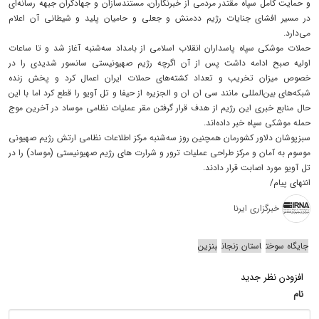
و حمایت کامل سپاه مقتدر مردمی از خبرنگاران، مستندسازان و جهادگران جبهه رسانه‌ای
در مسیر افشای جنایات رژیم ددمنش و جعلی و حامیان پلید و شیطانی آن اعلام
می‌دارد.
حملات موشکی سپاه پاسداران انقلاب اسلامی از بامداد سه‌شنبه آغاز شد و تا ساعات
اولیه صبح ادامه داشت پس از آن اگرچه رژیم صهیونیستی سانسور شدیدی را در
خصوص میزان تخریب و تعداد کشته‌های حملات ایران اعمال کرد و پخش زنده
شبکه‌های بین‌المللی مانند سی ان ان و الجزیره از حیفا و تل آویو را قطع کرد اما با این
حال منابع خبری این رژیم از هدف قرار گرفتن مقر عملیات نظامی موساد در آخرین موج
حمله موشکی سپاه خبر داده‌اند.
سبزپوشان دلاور کشورمان همچنین روز سه‌شنبه مرکز اطلاعات نظامی ارتش رژیم صهیونی
موسوم به آمان و مرکز طراحی عملیات ترور و شرارت های رژیم صهیونیستی (موساد) را در
تل آویو مورد اصابت قرار دادند.
انتهای پیام/
خبرگزاری ایرنا
جایگاه سوخت
استان زنجان
بنزین
افزودن نظر جدید
نام