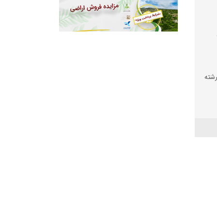
شته
دوار
اندهای
سخ