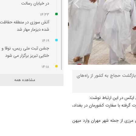
در خیابان رسالت
14:33
آتش‌ سوزی در منطقه حفاظت‌
شده دیزمار مهار شد
14:19
جشن ثبت ملی ریس، نوقا و ر
ختایی تبریز برگزار می شود
14:18
نگاهی به سرمربیان تراکتور در ا
بازگشت حجاج به کشور از راه‌های
مشاهده همه
لیگ برتر
14:13
ی ایکس در این ارتباط نوشت:
۲۱ عامل موساد و ۴ عضو ب
 گرفته با سفارت کشورمان در بغداد،
مسلح بازداشت شدند
14:11
ی مرزی از جمله شهر مهران وارد میهن
دست نیروهای مسلح برای پا
به تهدیدات پُر است