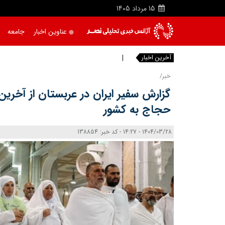
15
مرداد
1405
عناوین اخبار
جامعه
آخرین اخبار
باند کل
|
خبر/
گزارش سفیر ایران در عربستان از آخر
حجاج به کشور
1404/03/28 - 14:27 - کد خبر: 138854