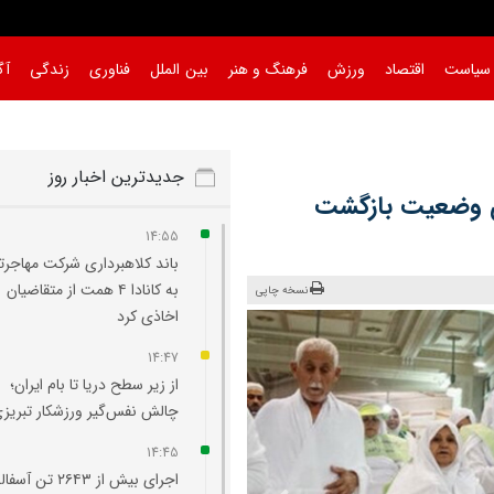
سیاست
اقتصاد
ورزش
فرهنگ و هنر
بین الملل
فناوری
زندگی
آگ
جدیدترین اخبار روز
ین وضعیت بازگشت
14:55
باند کلاهبرداری شرکت مهاجرت
به کانادا ۴ همت از متقاضیان
نسخه چاپی
اخاذی کرد
14:47
از زیر سطح دریا تا بام ایران؛
چالش نفس‌گیر ورزشکار تبریز
14:45
اجرای بیش از ۲۶۴۳ تن آ