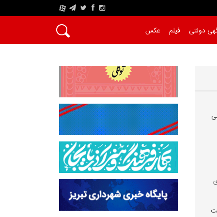
A
هی دولتی
فیلم
عکس
ی
ی
سفالت