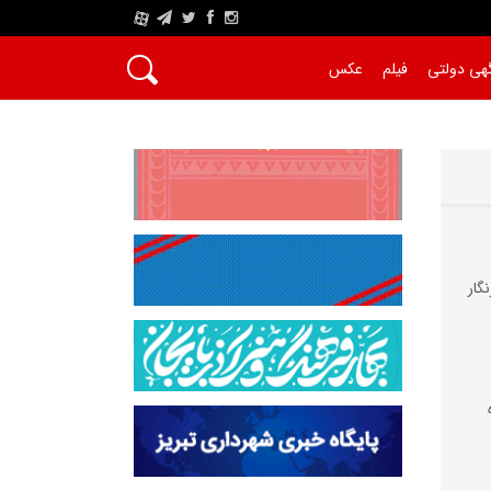
A
هی دولتی
فیلم
عکس
گار