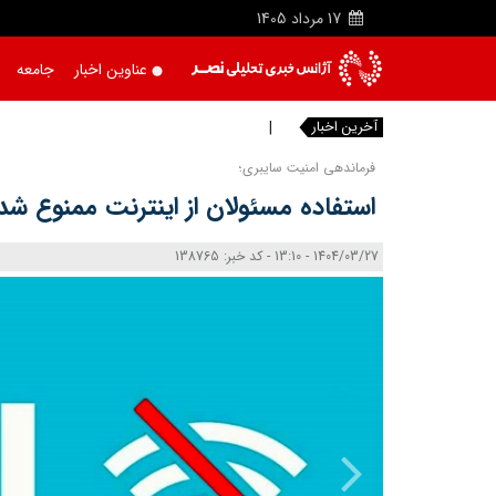
17
مرداد
1405
عناوین اخبار
جامعه
آخرین اخبار
وابستگ
فرماندهی امنیت سایبری؛
استفاده مسئولان از اینترنت ممنوع شد!
1404/03/27 - 13:10 - کد خبر: 138765