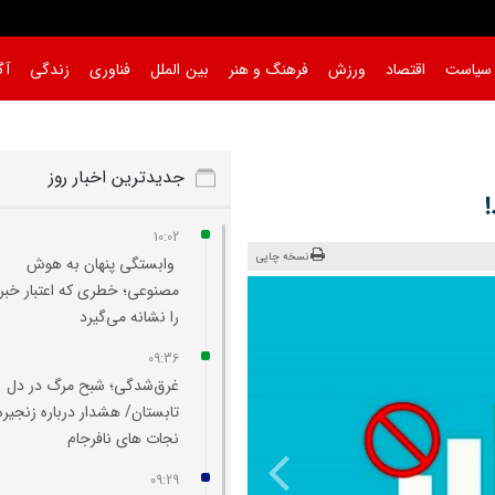
سیاست
اقتصاد
ورزش
فرهنگ و هنر
بین الملل
فناوری
زندگی
آگ
جدیدترین اخبار روز
10:02
نسخه چاپی
وابستگی پنهان به هوش
مصنوعی؛ خطری که اعتبار خبرن
را نشانه می‌گیرد
09:36
غرق‌شدگی؛ شبح مرگ در دل
تابستان/ هشدار درباره زنجیره
نجات های نافرجام
09:29