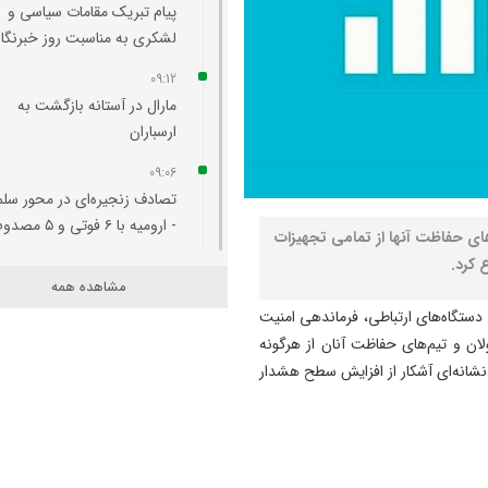
پیام تبریک مقامات سیاسی و
لشکری به مناسبت روز خبرنگار
09:12
مارال در آستانه بازگشت به
ارسباران
09:06
تصادف زنجیره‌ای در محور سل
- ارومیه با ۶ فوتی و ۵ مصدوم
ای حفاظت آنها از تمامی تجهیزات
 کرد.
09:00
مشاهده همه
مسیر اهر به خاوران و باسمنج
دستگاه‌های ارتباطی، فرماندهی امنیت
احداث و زیر بار ترافیکی رفت
ن و تیم‌های حفاظت آنان از هرگونه
08:42
نشانه‌ای آشکار از افزایش سطح هشدار
واکنش رئیس کانون مداحان
آذربایجان شرقی به اظهارات ی
مداح تبریزی
08:37