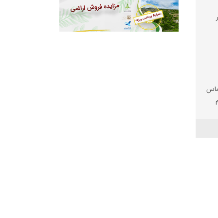
ماس
ک