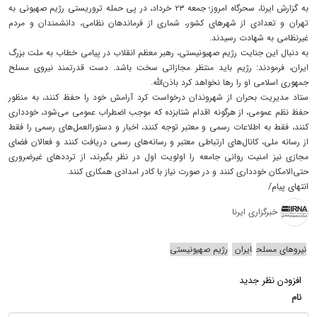
به گزارش ایرنا، سحرگاه امروز؛ جمعه ۲۳ خرداد، در پی حمله تروریستی رژیم صهیونی به
تهران و تعدادی از شهرهای کشور، شماری از فرماندهان نظامی، دانشمندان و مردم
غیرنظامی به شهادت رسیدند.
به دنبال این جنایت رژیم صهیونیستی، رهبر معظم انقلاب در پیامی خطاب به ملت بزرگ
ایران، فرمودند: رژیم باید منتظر مجازاتی سخت باشد. دست قدرتمند نیروی مسلح
جمهوری اسلامی او را رها نخواهد کرد باذن‌الله.
ستاد مدیریت بحران از شهروندان درخواست کرد آرامش خود را حفظ کنند، به منظور
حفظ نظم عمومی، از هرگونه اقدام شتابزده که موجب اضطراب عمومی می‌شود، خودداری
کنند، فقط به اطلاعات رسمی و معتبر توجه کنند، اخبار و دستورالعمل‌های رسمی را فقط
از رسانه ملی، کانال‌های ارتباطی معتبر و رسانه‌های رسمی دریافت کنند و فعالان فضای
مجازی نیز امنیت روانی جامعه را اولویت اول در نظر بگیرند، از ترددهای غیرضروری
حتی‌الامکان خودداری کنند و در صورت نیاز با کادر امدادی همکاری کنند.
انتهای پیام/
خبرگزاری ایرنا
نیروهای مسلح
ایران
رژیم صهیونیستی
افزودن نظر جدید
نام