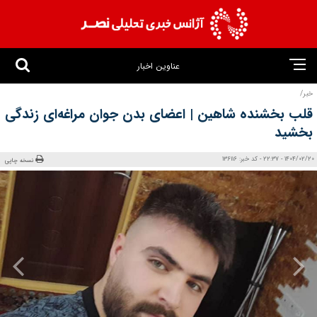
عناوین اخبار
خبر/
قلب بخشنده شاهین | اعضای بدن جوان مراغه‌ای زندگی
بخشید
1404/02/20 - 22:37 - کد خبر: 136116
نسخه چاپی