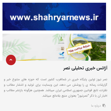
آژانس خبری تحلیلی نصر
نصر نیوز اولین پایگاه خبری در شمالغرب کشور است که حوزه های متنوع خبر و
گزارشات رسانه ی را پوشش می دهد، این وبسایت برای تولید و انتشار مطالب و
نظرات، تابع قوانین جمهوری اسلامی ایران میباشد. همچنین هرگونه بازنشر مطالب و
اخبار آن با ذکر "نصرنیوز" بعنوان منبع بلامانع میباشد.
درباره ما