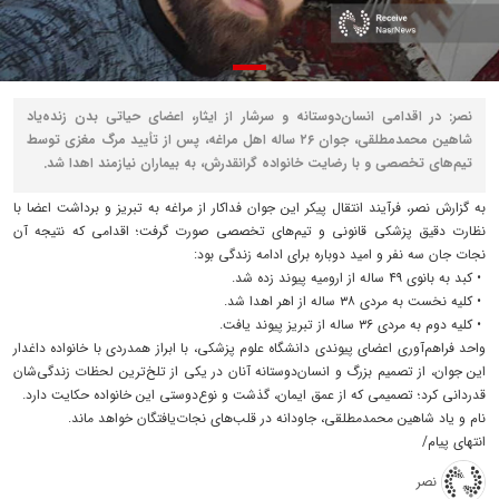
نصر: در اقدامی انسان‌دوستانه و سرشار از ایثار، اعضای حیاتی بدن زنده‌یاد
شاهین محمدمطلقی، جوان ۲۶ ساله اهل مراغه، پس از تأیید مرگ مغزی توسط
تیم‌های تخصصی و با رضایت خانواده‌ گرانقدرش، به بیماران نیازمند اهدا شد.
به گزارش نصر، فرآیند انتقال پیکر این جوان فداکار از مراغه به تبریز و برداشت اعضا با
نظارت دقیق پزشکی قانونی و تیم‌های تخصصی صورت گرفت؛ اقدامی که نتیجه آن
نجات جان سه نفر و امید دوباره برای ادامه زندگی بود:
• کبد به بانوی ۴۹ ساله از ارومیه پیوند زده شد.
• کلیه نخست به مردی ۳۸ ساله از اهر اهدا شد.
• کلیه دوم به مردی ۳۶ ساله از تبریز پیوند یافت.
واحد فراهم‌آوری اعضای پیوندی دانشگاه علوم پزشکی، با ابراز همدردی با خانواده داغدار
این جوان، از تصمیم بزرگ و انسان‌دوستانه آنان در یکی از تلخ‌ترین لحظات زندگی‌شان
قدردانی کرد؛ تصمیمی که از عمق ایمان، گذشت و نوع‌دوستی این خانواده حکایت دارد.
نام و یاد شاهین محمدمطلقی، جاودانه در قلب‌های نجات‌یافتگان خواهد ماند.
انتهای پیام/
نصر