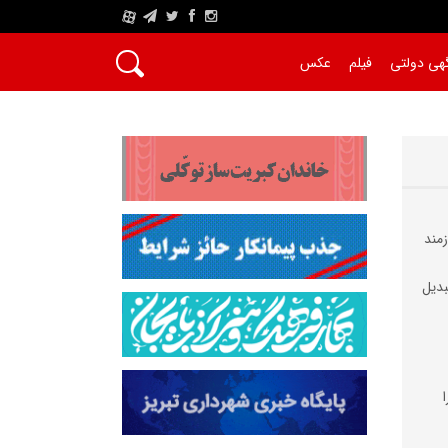
A
هی دولتی
فیلم
عکس
مند
بدیل