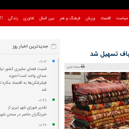
سیاست
اقتصاد
ورزش
فرهنگ و هنر
بین الملل
فناوری
زندگی
آگ
جدیدترین اخبار روز
باف تسهیل شد
09:03
نسخه چاپی
امنیت فضای سایبری کشور نیاز
صدای واحد است/حوزه
فیلترشکن‌ها به اقتصاد مکاره ت
شد
08:48
تقدیر شورای شهر تبریز از
خبرنگاران حاضر در صحن شورا
08:46