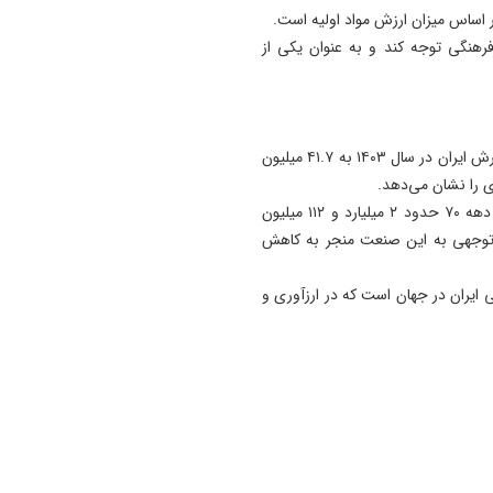
اساس میزان ارزش مواد اولیه است.
23:13
اول و دوم شهریور؛ تبریز میزبا
رهنگی توجه کند و به عنوان یکی از
جشنواره ثبت ملی اریس، نوقا 
رشته‌ختایی
23:11
رئیس کنفدراسیون صادرات ایران گفت: طبق آمارها صادرات فرش ایران در سال ۱۴۰۳ به ۴۱.۷ میلیون
۲ هزار واحد مسکونی برای ساک
پهنه پرخطر ۴۸ هکتاری تبریز
وی افزود: این درحالیست که ارزش صادرات فرش ایران در دهه ۷۰ حدود ۲ میلیارد و ۱۱۲ میلیون
احداث می‌شود
لیون دلار بود که بی توجهی به این صنعت منجر به کاهش
23:06
آمادگی کامل برای برگزاری کنکو
 ایران در جهان است که در ارزآوری و
۱۴۰۵/پیامک مشمولان سهمیه
جنگ جعلی است