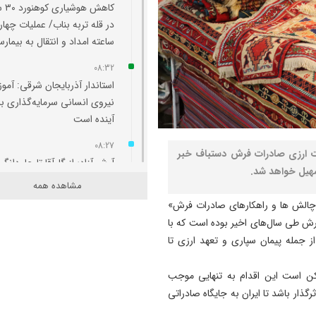
کاهش هو
در قله تربه بناب/ عملیات چهار
ساعته امداد و انتقال به بیمارس
08:32
استاندار آذربایجان شرقی: آم
نیروی انسانی سرمایه‌گذاری ب
آینده است
08:27
ت ارزی صادرات فرش دستباف خبر
آرش آزاد؛ از گل‌آقا تا جاودانگی
سهیل خواهد شد.
مشاهده همه
08:21
الش ها و راهکارهای صادرات فرش»
خلعت‌پوشان در محاصره
فرش طی سال‌های اخیر بوده است که با
بی‌توجهی؛ برج تاریخی تبریز د
ز جمله پیمان سپاری و تعهد ارزی تا
انتظار نجات
23:20
کن است این اقدام به تنهایی موجب
جریمه ۱۴۸ میلیارد ریالی
ار باشد تا ایران به جایگاه صادراتی
قاچاقچیان شمش نقره در شبس