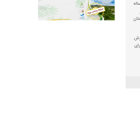
شیاری کوهنورد ۳۰ ساله
تان
وزش
رای
ر
تر