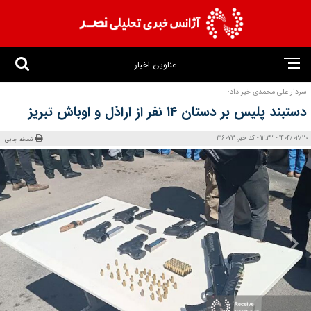
عناوین اخبار
سردار علی محمدی خبر داد:
دستبند پلیس بر دستان ۱۴ نفر از اراذل و اوباش تبریز
1404/02/20 - 12:32 - کد خبر: 136073
نسخه چاپی