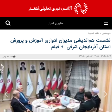
عناوین اخبار
دورهمی با طعم تجربه |
نشست هم‌اندیشی مدیران ادواری آموزش و پرورش
استان آذربایجان شرقی + فیلم
1404/02/19 - 20:51 - کد خبر: 136030
نسخه چاپی