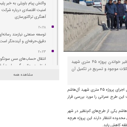
واکنش پیام باویلی به خبر پل
امنیت اقتصادی درباره شرکت
آهنگری تراکتورسازی
20:28
توسعه صنعتی نیازمند رسانه‌‌ای
دقیق،حرفه‌ای و آینده‌نگر است
20:23
انتقال حساب‌های مس سونگون
نصر: رئیس کل دادگستری آذربایجان شرقی ضمن کم‌نظیر خواندن پروژه ۴۵ متری شهید
استان در حال پیگیری است/ فا
کلات موجود و تسریع در تکمیل آن
دوم خاوران پس از ۳۳ س
مشاهده همه
شد
به گزارش نصر، موسی خلیل‌الهی روز جمعه با حضور در محل اجرای پروژه ۴۵ متری شهید آل‌هاشم
18:14
 این طرح عمرانی را مورد بررسی قرار
دریاچه ارومیه جان گرفت؛ ورو
بیش از ۴.۵ میلیارد مترمکعب آب
ار کرد: پروژه ۴۵ متری شهید آل‌هاشم یکی از طرح‌های کم‌نظیر در شهر
17:48
محدوده انتظار دارند این پروژه هرچه
آزادراه زنجان - تبریز؛ ویترین
طقه کاهش یابد.