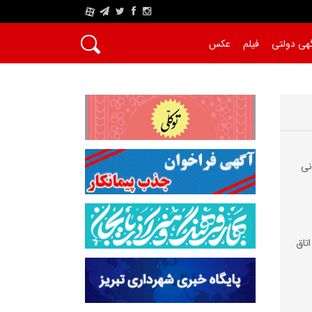
A
هی دولتی
فیلم
عکس
نی
تاق