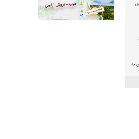
یس
 به
ز
ال حل
د