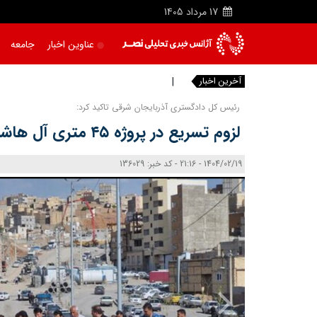
17
مرداد
1405
عناوین اخبار
جامعه
آخرین اخبار
مذ
رئیس کل دادگستری آذربایجان شرقی تاکید کرد:
لزوم تسریع در پروژه ۴۵ متری آل هاشم تبریز
1404/02/19 - 21:16 - کد خبر: 136029