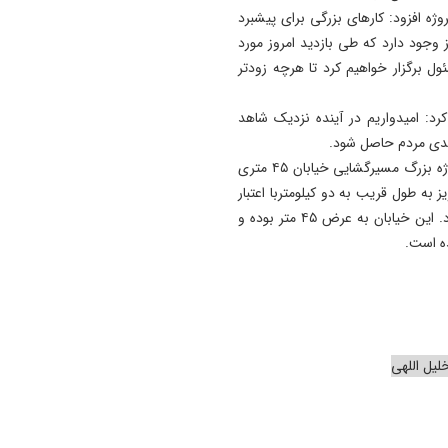
نامناسب آذربایجان شرقی
روژه افزود: کارهای بزرگی برای پیشبرد
17:43
 وجود دارد که طی بازدید امروز مورد
احداث کلینیک گیاه‌ پزشکی
ول برگزار خواهیم کرد تا هرچه زودتر
شهرداری تبریز در تفرجگاه ائل‌
گولی
د: امیدواریم در آینده نزدیک شاهد
مندی مردم حاصل‌ شود.
17:13
به گزارش ایسنا، به نقل از روابط عمومی شهرداری تبریز، پروژه بزرگ مسیرگشایی خیابان ۴۵ متری
رسانه بخشی از زیرساخت توس
به طول قریب به دو کیلومتربا اعتبار
اقتصادی است
هزار میلیارد تومان در سه فاز به طور همزمان اجرایی می شود. این خیابان به عرض ۴۵ متر بوده و
16:54
پایان جولان سارق حرفه‌ای در
ستارخان
یل اللهی