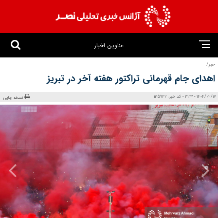
عناوین اخبار
خبر/
اهدای جام قهرمانی تراکتور هفته آخر در تبریز
1404/02/17 - 21:13 - کد خبر: 135922
نسخه چاپی