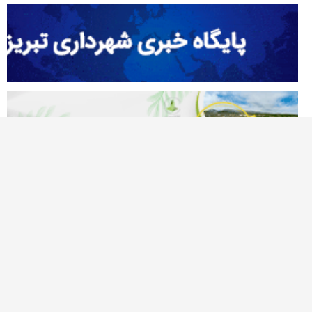
آژانس خبری تحلیلی نصر
نصر نیوز اولین پایگاه خبری در شمالغرب کشور است که حوزه های متنوع خبر و
گزارشات رسانه ی را پوشش می دهد، این وبسایت برای تولید و انتشار مطالب و
نظرات، تابع قوانین جمهوری اسلامی ایران میباشد. همچنین هرگونه بازنشر مطالب و
اخبار آن با ذکر "نصرنیوز" بعنوان منبع بلامانع میباشد.
درباره ما