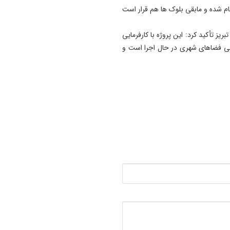
زاده همچنین اظهار کرد: عملیات بتن‌ریزی بلوک A انجام شده و مابقی بلوک ها هم قرار است
19:41
آتش‌ سوزی دستگاه خنک‌ کننده
یز تأکید کرد: این پروژه با کارفرمایی
پل عالی‌ نسب تبریز
نی فضاهای شهری در حال اجرا است و
19:27
دروغ بستن به رهبری قطعاً ج
بسیار بزرگی است