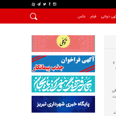
A
هی دولتی
فیلم
عکس
و
قی
ست
د