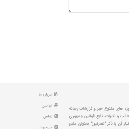
درباره ما
قوانین
زه های متنوع خبر و گزارشات رسانه
الب و نظرات، تابع قوانین جمهوری
تماس
ر آن با ذکر "نصرنیوز" بعنوان منبع
خبرخوان