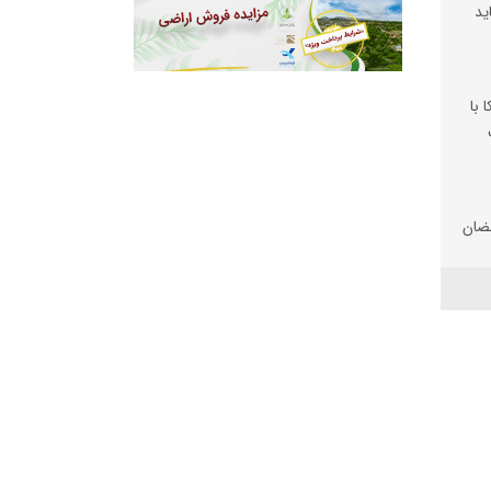
ید
 با
ضان
تان
 شد