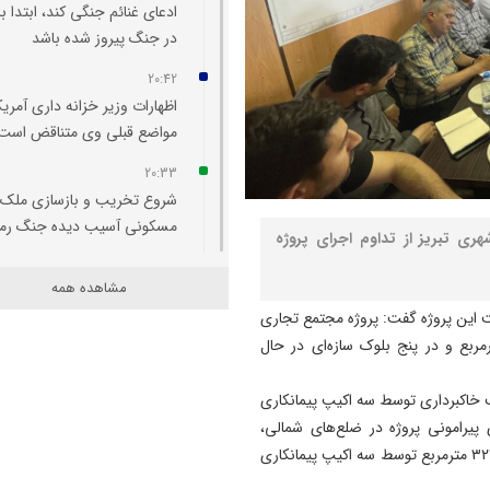
ادعای غنائم جنگی کند، ابتدا با
در جنگ پیروز شده باشد
20:42
اظهارات وزیر خزانه‌ داری آمریکا
مواضع قبلی وی متناقض است
20:33
شروع تخریب و بازسازی ملک
مسکونی آسیب‌ دیده جنگ رم
ری تبریز از تداوم اجرای پروژه
20:29
مشاهده همه
اتفاقی بی سابقه در تخصیص
ت این پروژه گفت: پروژه مجتمع تجاری
اعتبار به حوزه منابع آبی شهرس
 راسته کوچه که در زمینی به مساحت ۲۳۶۰ مترمربع و در پنج بلوک سازه‌ای در حال
سراب
20:25
 شروع پروژه تاکنون بیش از ۱۵,۰۰۰ مترمکعب خاکبرداری توسط سه اکیپ پیمانکاری
تبریز میزبان «یونکرس»
پیرامونی پروژه در ضلع‌های شمالی،
شرقی و جنوبی با بلوک بتنی و آجر ماسه آهکی به مساحت ۳۲۱ مترمربع توسط سه اکیپ پیمانکاری
20:09
آتش سوزی در رضوانشهر مهار