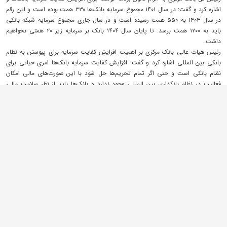
اشاره کرد و گفت: در سال ۱۴۰۱ مجموع سرمایه بانک‌ها ۳۳۰ همت بوده است و این رقم
در سال ۱۴۰۳ به ۵۵۰ همت رسیده است و در سال جاری مجموع سرمایه شبکه بانکی
باید به ۱۲۰۰ همت برسد. تا پایان سال ۱۴۰۴ بانک بر سرمایه زیر ۲۰ همتی نخواهیم
داشت.
رئیس هیات عالی بانک مرکزی بر اهمیت افزایش کفایت سرمایه برای پیوستن به نظام
بانکی بین المللی اشاره کرد و گفت: افزایش کفایت سرمایه بانک‌ها امری حیاتی برای
نظام بانکی است و حتی اگر تمام تحریم‌ها حل شود با این صورت‌های مالی امکان
فعالیت در نظام بانکداری بین المللی وجود ندارد و بانک‌ها باید از نظر سلامت مالی
آماده همکاری با بانک‌های دنیا باشند.
وی با اشاره به نقش دولت در افزایش سرمایه بانک ها و ضرورت افزایش این شاخص
مهم توسط دولت افزود: همه بانک‌ها باید افزایش سرمایه را انجام دهند؛ حداقل سرمایه
بانک باید ۲۰ همت باشد و زیر ۲۰ همت دیگر بانکی را نخواهیم داشت. سال گذشته ۱۱
بانک کفایت سرمایه ۸ و بالای ۸ داشتند که این تعداد در سال جاری به ۱۶ بانک می
رسد. ۹ بانک کفایت سرمایه منفی دارد که برنامه اصلاحی به آنها ارائه شده است تا
افزایش نسبت کفایت سرمایه را انجام دهند. بقیه بانک ها کفایت سرمایه مثبت دارند
اما زیر ۸ درصد است که با افزایش سرمایه امسال می توانند به نسبت استاندارد برسند.
ناترازی نقدینگی مشکل اصلی نظام بانکی است
رئیس کل بانک مرکزی با تشریح ناترازی در نظام بانکی گفت: ناترازی نظام بانکی ناشی
از ورشکستگی نیست بلکه دارایی بانک ها بسیار بیشتر از بدهی موجود است ولی موضع
مربوط به نقدینگی و نقدشوندگی دارایی هاست. این مسئله با واگذاری اموال و دارایی