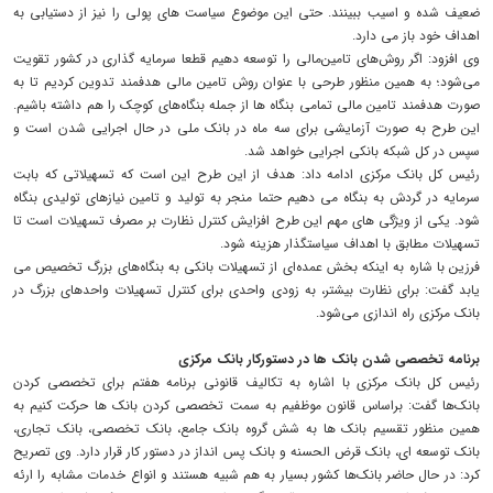
ضعیف شده و اسیب ببینند. حتی این موضوع سیاست های پولی را نیز از دستیابی به
اهداف خود باز می دارد.
وی افزود: اگر روش‌های تامین‌مالی را توسعه دهیم قطعا سرمایه گذاری در کشور تقویت
می‌شود؛ به همین منظور طرحی با عنوان روش تامین مالی هدفمند تدوین کردیم تا به
صورت هدفمند تامین مالی تمامی بنگاه ها از جمله بنگاه‌های کوچک را هم داشته باشیم.
این طرح به صورت آزمایشی برای سه ماه در بانک ملی در حال اجرایی شدن است و
سپس در کل شبکه بانکی اجرایی خواهد شد.
رئیس کل بانک مرکزی ادامه داد: هدف از این طرح این است که تسهیلاتی که بابت
سرمایه در گردش به بنگاه می دهیم حتما منجر به تولید و تامین نیازهای تولیدی بنگاه
شود. یکی از ویژگی های مهم این طرح افزایش کنترل نظارت بر مصرف تسهیلات است تا
تسهیلات مطابق با اهداف سیاستگذار هزینه شود.
فرزین با شاره به اینکه بخش عمده‌ای از تسهیلات بانکی به بنگاه‌های بزرگ تخصیص می
یابد گفت: برای نظارت بیشتر، به زودی واحدی برای کنترل تسهیلات واحدهای بزرگ در
بانک مرکزی راه اندازی می‌شود.
برنامه تخصصی شدن بانک ها در دستورکار بانک مرکزی
رئیس کل بانک مرکزی با اشاره به تکالیف قانونی برنامه هفتم برای تخصصی کردن
بانک‌ها گفت: براساس قانون موظفیم به سمت تخصصی کردن بانک ها حرکت کنیم به
همین منظور تقسیم بانک ها به شش گروه بانک جامع، بانک تخصصی، بانک تجاری،
بانک توسعه ای، بانک قرض الحسنه و بانک پس انداز در دستور کار قرار دارد. وی تصریح
کرد: در حال حاضر بانک‌ها کشور بسیار به هم شبیه هستند و انواع خدمات مشابه را ارئه