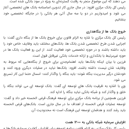
می دهند که این موضوع منجر به رقابت گسترده‌ای به ویژه در سود بانکی شده است.
رئیس کل بانک مرکزی افزود: در سال جاری کار تدوین اساسنامه‌ بانک های تخصصی آغاز
می شود و امیدواریم در دو یا سه سال آتی هر بانکی‌ را در جایگاه تخصصی خود
بنشانیم.
خروج بانک ها از بنگاهداری
رئیس کل بانک مرکزی با شاره به الزام قانون برای خروج بانک ها از بنگاه داری گفت: با
اجرایی شدن طرح تخصصی شدن بانک ها، بانک‌های مختلف باید وظایف خاص خود را
باید داشته باشند و در حوزه تخصصی خود فعالیت کنند. از این رو فعالیت بانک ها در
حوزه غیرمرتبط با بانکداری و ارائه خدمات بانکی غیرقابل قبول است.
فرزین با بیان اینکه بانک‌ها باید اهتمام‌جدی برای خروج از بنگاه‌هایی که مربوط به
وظایف شان نیست داشته باشند، افزود: بانک‌ها نباید در عملیات دیگری ورود کنند و
خودشان درگیر مدیریت بنگاه شوند؛ باید بنگاه را واگذار کنند؛ امسال حتما این کار تسریع
می شود.
وی با اشاره به ظرفیت بانک های توسعه ای گفت: بانک توسعه ای می تواند بنگاه را
خلق و واگذار کند و شبکه بانکی نباید بنگاه را اداره کند.
فرزین همچنین از برنامه بانک مرکزی برای توسعه فرهنگ قرض الحسنه خیر داد و گفت:
توسعه عملیات قرض الحسنه از اهداف ما در سال جاری است. بانک‌های قرض الحسنه
باید رشد کنند و هدفمان توسعه این فرهنگ است نه محدودیت آن.
افزایش سرمایه شبکه بانکی به ۱۲۰۰ همت
رئیس کل بانک مرکزی به الزام قانون برنامه توسعه برای افزایش کفایت سرمایه بانک‌ها و