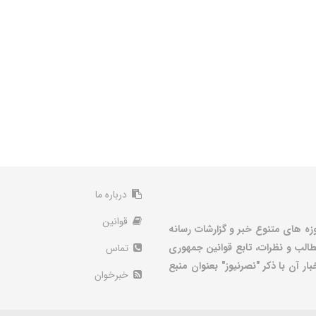
درباره ما
قوانین
زه های متنوع خبر و گزارشات رسانه
الب و نظرات، تابع قوانین جمهوری
تماس
ر آن با ذکر "نصرنیوز" بعنوان منبع
خبرخوان