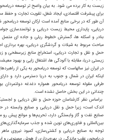
زیست به کار برده می شود. به بیان واضح تر توسعه دریامحور ی
برای پیشرفت اقتصادی، ایجاد شغل، تقویت تجارت و حفظ م
آن طور که در برخی منابع آمده است ارکان توسعه دریامحور شا
دریایی، پایداری محیط زیست دریایی و توانمندسازی جوا
بنادر و اسکله ها، گسترش خطوط ریلی و جاده ای متصل به
مباحث مربوط به شیلات و گردشگری دریایی، بهره برداری اص
حمل و نقل و تجارت دریایی، استخراج منابع زیرسطحی و زیر
زیستی دریا، مقابله با آلودگی ها، اشتغال زایی و بهبود معیش
در ایران نیز سالهاست که توسعه دریامحور به یکی از راهبرده
طرفی مقوله توسعه دریامحور همواره دغدغه دولتمردان بود
چندانی در این بخش حاصل نشده است.
براساس نظر کارشناسان حوزه حمل و نقل دریایی و لجستیک
اندک است؛ زیرا حمل و نقل دریایی و صنایع وابسته در حاش
صنایع نفت و گاز وابستگی دارد، تحریم‌ها و موانع پیش رو من
بین‌المللی و فناوری‌های نوین شده و جذب سرمایه‌گذاری‌ها
توجه به صنایع دریایی و کشتی‌سازی، کمبود نیروی ماهر ح
دریامحور، عقب ماندگی در بهره‌برداری از هوش مصنوعی و این