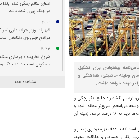
ادعای غنائم جنگی کند، ابتدا با
در جنگ پیروز شده باشد
20:42
اظهارات وزیر خزانه‌ داری آمریکا
مواضع قبلی وی متناقض است
20:33
شروع تخریب و بازسازی ملک
مسکونی آسیب‌ دیده جنگ رم
اس‌نامه پیشنهادی برای تشکیل
مان وظیفه حاکمیتی، هماهنگی و
20:29
مشاهده همه
را بر عهده خواهد داشت.
اتفاقی بی سابقه در تخصیص
اعتبار به حوزه منابع آبی شهرس
ن، ترسیم نقشه راه جامع، یکپارچگی و
سراب
وسعه دریامحور سریع‌تر محقق شود و
20:25
سهم اقتصاد دریامحور که اکنون ۲.۵ درصد است و طبق برنامه‌ها باید به ۱۶ درصد برسد، زمینه آن
تبریز میزبان «یونکرس»
ی است که با هدف بهره برداری پایدار و
20:09
دی، ارتقای اجتماعی و حفاظت محیط
آتش سوزی در رضوانشهر مهار