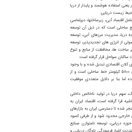
عنی استفاده هوشمند و پایدار از دریا
19:41
حیط زیست دریایی.
آتش‌ سوزی دستگاه خنک‌ کننده
مل اقتصاد آبی، زیرساختها، دیپلماسی
پل عالی‌ نسب تبریز
مع ساحلی است که در ذیل آن توسعه
 دریا، مدیریت مرزهای آبی، توسعه
19:27
دروغ بستن به رهبری قطعاً ج
ولی از انرژی های تجدیدپذیر، توسعه
بسیار بزرگی است
 ساخت ها، محافظت از منابع و تنوع
ت ساکنان سواحل قرار گرفته است.
ای کلان اقتصادی تبدیل شده و با وجود
اینکه ایران در شمال و جنوب به دریا دسترسی دارد و دارای ۵۸۰۰ کیلومتر خط ساحلی است و از
ه اما بنا بر دلایل متعددی موفقیت
، سهم دریا در تولید ناخالص داخلی
یه قرا گرفته است، اقتصاد ایران به
جر شده تا دسترسی ایران به بازارهای
ی خارجی محدود شود و از طرفی کمبود
وزه دریایی، توسعه نامتوازن صنایع
ترنت اشیا، فرسودگی ناوگان دریایی و