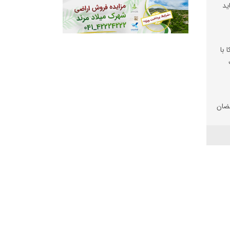
ید
 با
ضان
تان
 شد