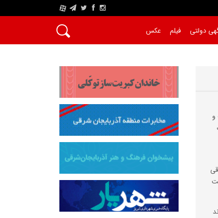
A
هی دولتی
فیلم
عکس
و
قی
ست
د