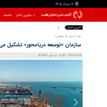
17
مرداد
1405
عناوین اخبار
جامعه
آخرین اخبار
بعد از سال‌ ها معطلی/
سازمان «توسعه دریامحور» تشکیل می‌
1404/02/14 - 12:52 - کد خبر: 135648