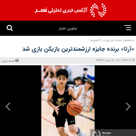
عناوین اخبار
درخشش ستاره تبریزی در کالیفرنیا؛
«آرتا» برنده جایزه ارزشمندترین بازیکن بازی شد
1404/02/14 - 10:01 - کد خبر: 135627
نسخه چاپی