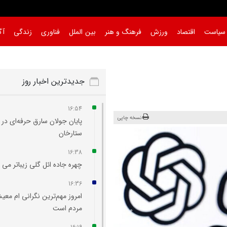
سیاست
اقتصاد
ورزش
فرهنگ و هنر
بین الملل
فناوری
زندگی
آگ
جدیدترین اخبار روز
16:54
نسخه چاپی
پایان جولان سارق حرفه‌ای در
ستارخان
16:38
چهره جاده ائل‌ گلی زیباتر می‌
16:36
امروز مهم‌ترین نگرانی‌ ام مع
مردم است