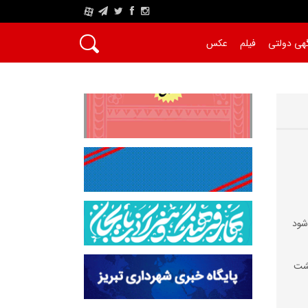
A
هی دولتی
فیلم
عکس
 شود
یشت