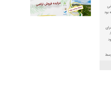
شی
 بود
رای
د
وسط
یگاه
شد
حدت
قش
لی