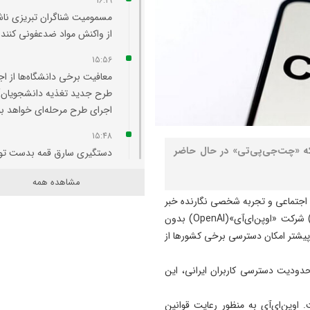
16:19
مسمومیت شناگران تبریزی نا
از واکنش مواد ضدعفونی‌ کننده
15:56
معافیت برخی دانشگاه‌ها از اج
طرح جدید تغذیه دانشجویان/
اجرای طرح مرحله‌ای خواهد بو
15:48
که «چت‌جی‌پی‌تی» در حال حاضر
دستگیری سارق قمه بدست ت
عوامل کلانتری ۱۹ تبريز + فیلم
مشاهده همه
15:30
ی اجتماعی و تجربه شخصی نگارنده خبر
تاخیر در پرداخت حق العمل جا
حاکی از این است که چت‌بات «چت‌جی‌پی‌تی»(ChatGPT) شرکت «اوپن‌ای‌آی»(OpenAI) بدون
های سوخت وارد پنجمین ماه 
ی پیشتر امکان دسترسی برخی کشورها از
15:00
دودیت دسترسی کاربران ایرانی، این
پزشکیان: مصلحتی بالاتر از و
و انسجام نیست/ تاکید بر ن
اوپن‌ای‌آی به منظور رعایت قوانین
خبرنگاران در ایجاد فضای همد