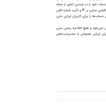
دمات خود را در چندین کشور از جمله
14:55
ایران محدود می‌کند. این محدودیت‌ها از طریق موقعیت جغرافیایی مبتنی بر IP و تأیید شماره تلفن
هشدار درباره تداوم تغییر کارب
حساب‌ها را برای کاربران ایرانی حتی
اراضی کشاورزی در آذربایجان
شرقی
 نمی‌شود و هیچ اطلاعیه رسمی مبنی
14:52
ران ایرانی همچنان با محدودیت‌های
بازار لبنیات در انتظار بازگشت
تقاضا/ شوک قیمتی به صلاح
نیست