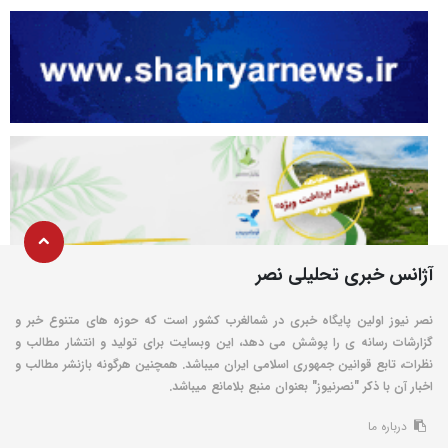
آژانس خبری تحلیلی نصر
نصر نیوز اولین پایگاه خبری در شمالغرب کشور است که حوزه های متنوع خبر و
گزارشات رسانه ی را پوشش می دهد، این وبسایت برای تولید و انتشار مطالب و
نظرات، تابع قوانین جمهوری اسلامی ایران میباشد. همچنین هرگونه بازنشر مطالب و
اخبار آن با ذکر "نصرنیوز" بعنوان منبع بلامانع میباشد.
درباره ما