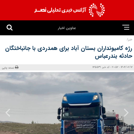
عناوین اخبار
خبر/
رژه کامیونداران بستان آباد برای همدردی با جانباختگان
حادثه بندرعباس
1404/02/12 - 20:52 - کد خبر: 135539
نسخه چاپی