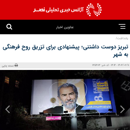
عناوین اخبار
یادداشت/
تبریز دوست داشتنی؛ پیشنهادی برای تزریق روح فرهنگی
به شهر
1404/02/11 - 14:14 - کد خبر: 135484
نسخه چاپی