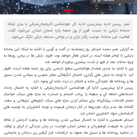
نصر: رییس اداره پیش‌بینی اداره کل هواشناسی آذربایجان‌شرقی با بیان اینکه
سامانه بارشی به نسبت قوی از روز جمعه وارد آسمان استان می‌شود، گفت:
فعالیت این سامانه موجب رگبار باران و در نواحی مستعد بارش تگرگ می‌شود.
به گزارش نصر، محمد امیدفر، روز پنجشنبه در گفت و گویی با اشاره به اینکه این سامانه
بارشی تا اواخر هفته آینده در استان فعال خواهد بود، افزود: بارش ها در برخی روزها به
ویژه ساعات بعد از ظهر از شدت بیشتری برخوردار خواهد شد.
وی با اشاره به صدور هشدار هواشناسی سطح نارنجی برای روز شنبه هفته آینده، اظهار
کرد: با توجه به بارش های رگباری، احتمال آبگرفتگی معابر عمومی و سیلابی شدن مسیل
ها و رودخانه ها، لغزندگی جاده و اختلال در تردد جاده ای وجود دارد.
رییس اداره پیش‌بینی اداره کل هواشناسی آذربایجان‌شرقی با اشاره به احتمال رخداد
تندبادهای لحظه ای و سقوط یا پرتاب اجسام و خسارت به سازه های سبک، خواستار
انجام اقدامات پیشگیرانه برای محکم کردن سازه های سبک، تابلوهای تبلیغاتی و سقف
گلخانه ها، عدم پارک خودروها در کنار درختان فرسوده و توجه کشاورزان به توصیه های
کارشناسان جهاد کشاورزی استان شد.
امیدفر، همچنین با اشاره به احتمال سیلابی شدن رودخانه ها و برخورد آذرخش از علاقه
مندان به طبیعت، کوهنوردان و عشایر استان خواست در زمان بارندگی از اتراق و توقف
در حاشیه رودخانه ها و مسیل ها، صعود به ارتفاعات، قرار گرفتن زیر درختان و جابجایی