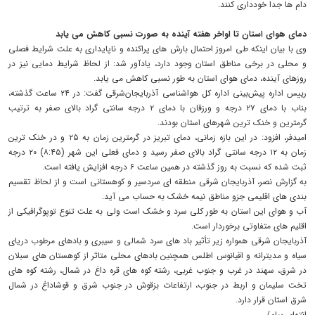
دام ها جدا خودداری کنند.
دمای هوای استان تا اواخر هفته آینده به صورت نسبی کاهش می یابد
وی با بیان اینکه طی امروز احتمال بارش های پراکنده و ناپایداری به علت شرایط فصلی
و محلی در برخی مناطق استان وجود دارد، یادآور شد: از لحاظ شرایط دمایی نیز در
روزهای آینده، دمای هوای استان به طور نسبی کاهش می یابد.
رییس اداره پیش‌بینی اداره کل هواشناسی آذربایجان‌شرقی گفت: در ۲۴ ساعت گذشته،
بناب با دمای ۲۷ درجه و ورزقان با دمای ۲ درجه سانتی گراد بالای صفر به ترتیب
گرمترین و خنک ترین شهرهای استان بودند.
امیدفر، افزود: در این بازه زمانی، دمای تبریز در گرمترین زمان به ۲۵ و در خنک ترین
زمان به ۱۲ درجه سانتی گراد بالای صفر رسید و دمای فعلی این شهر (۸:۴۵) ۲۰ درجه
ثبت شده که نسبت به روز گذشته در همین ساعت ۶ درجه افزایش یافته است.
به گزارش نصر، آذربایجان شرقی منطقه ای سردسیر و کوهستانی است و از لحاظ تقسیم
بندی های اقلیمی جزو مناطق نیمه خشک به حساب می آید.
آب و هوای این استان به طور کلی سرد و خشک است ولی به علت تنوع توپوگرافیکی از
اقلیم های متفاوتی برخوردار است.
آذربایجان شرقی همواره زیر تأثیر باد های سرد شمالی و سیبری و بادهای مرطوب دریای
سیاه و مدیترانه و اقیانوس اطلس همچنین بادهای محلی متاثر از کوهستان های سبلان
در شرق، سهند در غرب و جنوب غربی، رشته کوه های قره داغ در شمال، رشته کوه های
تخت سلیمان و اربط در جنوب، ارتفاعات بزقوش در جنوب شرق و قوشاداغ در شمال
شرق استان قرار دارد.
انتهای پیام/