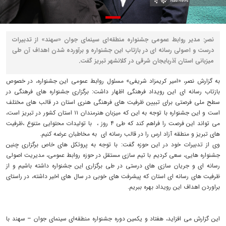
نصر: مدیر روابط عمومی جشنواره منطقه‌ای سینمای جوان «سهند» از تدبیرات
درست و اصولی رسانه ای در بازتاب این جشنواره و برآورده شدن اهداف آن طی
میزبانی استان آذربایجان شرقی در کلانشهر تبریز گفت.
به گزارش نصر، «امیر کریمزاد شریفی» مسئول روابط عمومی این جشنواره، در خصوص
بازتاب رسانه ای این رویداد فرهنگی اظهار داشت: برگزاری جشنواره های فرهنگی در
سطح ملی فرصتی برای تبیین ظرفیت های فرهنگی هنری استان در قالب های مختلف
است و این جشنواره با توجه به این که میزبان هنرمندان ۱۱ استان کشور در تبریز است،
می تواند این فرصت را فراهم کند که طی ۴ روز ، با تولیدات محتوایی متنوع ،ظرفیت
های تبریز و منطقه آزاد ارس را در قالب رسانه ای به مخاطبان عرضه کنیم.
وی از تدبیرات خود در این حوزه گفت: با توجه به پروتکل های خاص برگزاری چنین
جشنواره هایی، سعی کردیم با تیم سازی مستقل در حوزه روابط عمومی، مدیریت اصولی
رسانه ای و جریان سازی های درستی در طی برگزاری این جشنواره داشته باشیم و از
ظرفیت های رسانه ای استان که پیشرفت های خوبی در سال های اخیر داشته، در راستای
براوردن اهداف این رویداد بهره ببریم.
این گزارش می افزاید، هفتاد و یکمین دوره جشنواره منطقه‌ای سینمای جوان – سهند با