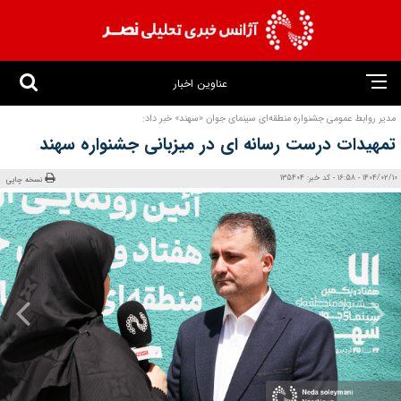
عناوین اخبار
مدیر روابط عمومی جشنواره منطقه‌ای سینمای جوان «سهند» خبر داد:
تمهیدات درست رسانه ای در میزبانی جشنواره سهند
1404/02/10 - 16:58 - کد خبر: 135404
نسخه چاپی