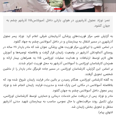
نصر: نوزاد عجول آذرشهری در هوای بارانی داخل آمبولانس۱۱۵ آذرشهر چشم به
جهان گشود.
به گزارش نصر، مرکز فوریت‌های پزشکی آذربایجان شرقی اعلام کرد: نوزاد پسر عجول
آذرشهری در مسیر انتقال به بیمارستان و در داخل آمبولانس چشم به جهاد گشود.
در تماس تلفنی با اپراتوری مرکز فوریت های پزشکی عنوان شد که مادر باردار ۲۸ ساله در
روستای آلمالوداش آذرشهر در وضعیت زایمان قرار گرفت و بلافاصله توصیه‌ها و آموزش
های لازم توسط ارتباطات و هدایت عملیات اورژانس ۱۱۵ به همراهان بیمار ارائه و
همزمان کارشناسان اورژانس با آمبولانس آذرشهر به محل فوریت اعزام شدند.
بر اساس این گزارش، کارشناسان اورژانس در مسیر جاده قرمزگل مادر باردار را از ماشین
شخصی تحویل گرفتند.
به گفته کارشناس اورژانس، هنگام رسیدن بر بالین مادر فرایند زایمان شروع شده بود که
بلافاصله آمبولانس در مکانی امن پارک شده و مدیریت فرایند زایمان انجام شد و نوزاد
پسر عجول داخل آمبولانس چشم به جهان گشود.
مادر و نوزاد پس از دریافت سایر خدمات درمانی و حمایتی توسط کارشناسان اورژانس،
برای تکمیل روند مراقبت‌های با حال عمومی مناسب به بیمارستان شهید مدنی آذرشهر
منتقل و تحویل بخش زایمان شد.
انتهای پیام/