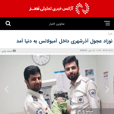
عناوین اخبار
خبر/
نوزاد عجول آذرشهری داخل آمبولانس به دنیا آمد
1404/02/10 - 10:29 - کد خبر: 135357
نسخه چاپی