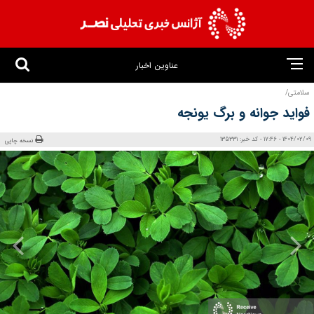
عناوین اخبار
سلامتی/
فواید جوانه و برگ یونجه
1404/02/09 - 17:46 - کد خبر: 135331
نسخه چاپی