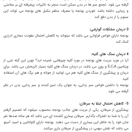
گرفته می شود. تجمع سم ها در بدن ممکن است منجر به تاثیرات پیشرفته ای بر سلامتی
و زیبایی داشته باشد. خوردن یونجه یا مصرف منظم مکمل های یونجه می تواند این
سموم را از بدن دفع کند.
3-درمان مشکلات گوارشی:
یونجه دارای خواص فراوانی می باشد که میتواند به کاهش احتمال عفونت مجاری ادراری
کمک کند.
4-درمان سنگ های کلیه:
آیا در مورد مزیت های یونجه در مورد کلیه چیزهایی شنیده اید؟ چون این گیاه غنی از
ویتامین E،C،A و روی می باشد، در درمان سنگ های کلیه بسیار اثربخش می باشد. برای
درمان و پیشگیری از سنگ های کلیه هم می توانید از جوانه و هم برگ های آن استفاده
کنید.
یونجه با داشتن خواص سم زدایی، به عنوان یک تمیز کننده و سم زدایی بدن در نظر
گرفته می شود.
5- کاهش احتمال ابتلا به سرطان:
پیشگیری از سرطان، یکی از مزیت های جالب یونجه محسوب میشود که تصمیم گرفتم
آن را با شما به اشتراک بگذارم. سرطان بیماری کشنده ای می باشد که هر ساله صدها نفر
جان خود را به خاطر این بیماری از دست می دهند. یونجه دارای کاوانانین و اسید آمینو
می باشد که نقش مهمی در پیشگیری از سرطان بازی میکنند.