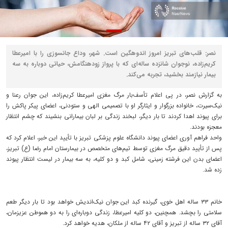
نصر: قلب‌های تبریز امروز اندوهگین است. شهر، وداع جانسوزی را با امیرعطا
کریم‌زاده، نوجوان شانزده ساله‌ای که با پرواز زودهنگامش، حیاتی دوباره به سه
بیمار نیازمند بخشید، تجربه می‌کند.
به گزارش نصر، در پی اعلام تأسف‌بار مرگ مغزی امیرعطا کریم‌زاده، این جوان رعنا و
نیک‌سیرت، خانواده بزرگوار و ایثارگر او با تصمیمی الهی و ستودنی، اعضای پیکر پاکش را
برای پیوند اهدا کردند تا بار دیگر، لبخند زندگی بر لبان بیمارانی بنشیند که چشم انتظار
معجزه بودند.
واحد فراهم آوری اعضای پیوند دانشگاه علوم پزشکی تبریز با تأیید این خبر، اعلام کرد که
پس از تأیید دقیق مرگ مغزی توسط تیم‌های متخصص در بیمارستان امام رضا (ع) تبریز،
اعضای بدن این فرشته زمینی، شامل کبد و دو کلیه، به سه بیمار در لیست انتظار پیوند
زده شد.
خانم ۳۳ ساله اهل خوی، گیرنده کبد این جوان نیک‌اندیش خواهد بود تا بار دیگر طعم
سلامتی را بچشد. همچنین، دو کلیه امیرعطا، زندگی دوباره‌ای را به دو هموطن عزیزمان،
آقای ۳۲ ساله از تبریز و آقای ۴۲ ساله از ملکان، هدیه خواهد کرد.