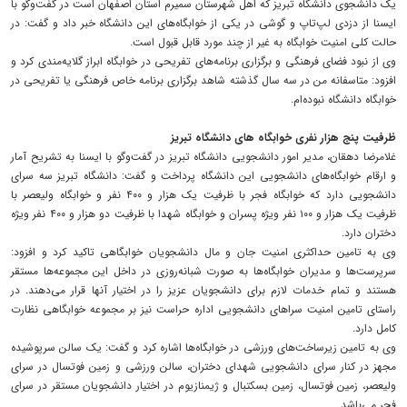
یک دانشجوی دانشگاه تبریز که اهل شهرستان سمیرم استان اصفهان است در گفت‌وگو با
ایسنا از دزدی لپ‌تاپ و گوشی در یکی از خوابگاه‌های این دانشگاه خبر داد و گفت: در
حالت کلی امنیت خوابگاه به غیر از چند مورد قابل قبول است.
وی از نبود فضای فرهنگی و برگزاری برنامه‌های تفریحی در خوابگاه ابراز گلایه‌مندی کرد و
افزود: متاسفانه من در سه سال گذشته شاهد برگزاری برنامه خاص فرهنگی یا تفریحی در
خوابگاه دانشگاه نبوده‌ام.
ظرفیت پنج هزار نفری خوابگاه های دانشگاه تبریز
غلامرضا دهقان، مدیر امور دانشجویی دانشگاه تبریز در گفت‌وگو با ایسنا به تشریح آمار
و ارقام خوابگاه‌های دانشجویی این دانشگاه پرداخت و گفت: دانشگاه تبریز سه سرای
دانشجویی دارد که خوابگاه فجر با ظرفیت یک هزار و ۴۰۰ نفر و خوابگاه ولیعصر با
ظرفیت یک هزار و ۱۰۰ نفر ویژه پسران و خوابگاه شهدا با ظرفیت دو هزار و ۴۰۰ نفر ویژه
دختران دارد.
وی به تامین حداکثری امنیت جان و مال دانشجویان خوابگاهی تاکید کرد و افزود:
سرپرست‌ها و مدیران خوابگاه‌ها به صورت شبانه‌روزی در داخل این مجموعه‌ها مستقر
هستند و تمام خدمات لازم برای دانشجویان عزیز را در اختیار آنها قرار می‌دهند. در
راستای تامین امنیت سراهای دانشجویی اداره حراست نیز بر مجموعه خوابگاهی نظارت
کامل دارد.
وی به تامین زیرساخت‌های ورزشی در خوابگاه‌ها اشاره کرد و گفت: یک سالن سرپوشیده
مجهز در کنار سرای دانشجویی شهدای دختران، سالن ورزشی و زمین فوتسال در سرای
ولیعصر، زمین فوتسال، زمین بسکتبال و ژیمنازیوم در اختیار دانشجویان مستقر در سرای
فجر می‌باشد.