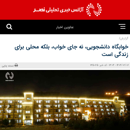
عناوین اخبار
گزارش/
خوابگاه دانشجویی، نه جای خواب، بلکه محلی برای
زندگی است
1404/02/06 - 13:04 - کد خبر: 135065
نسخه چاپی