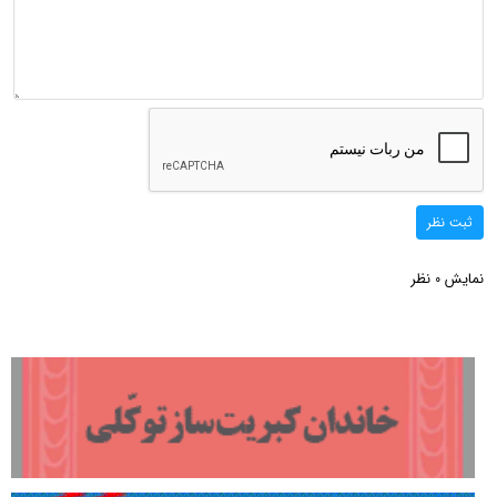
ثبت نظر
نمایش
نظر
0