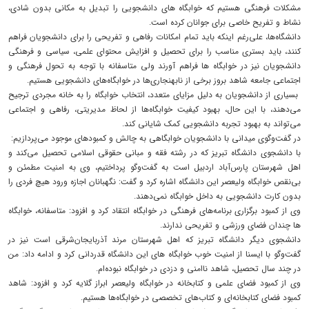
مشکلات فرهنگی هستیم که خوابگاه های دانشجویی را تبدیل به مکانی بدون شادی،
نشاط و تفریح خاصی برای جوانان کرده است.
دانشگاه‌ها، علی‌رغم اینکه باید تمام امکانات رفاهی و تفریحی را برای دانشجویان فراهم
کنند، باید بستری مناسب را برای تحصیل و افزایش محتوای علمی، سیاسی و فرهنگی
دانشجویان نیز در خوابگاه ها فراهم آورند ولی متاسفانه با توجه به تحول فرهنگی و
اجتماعی جامعه شاهد بروز برخی از نابهنجاری‌ها در خوابگاه‌های دانشجویی هستیم.
بسیاری از دانشجویان به دلیل مزایای متعدد، انتخاب خوابگاه را به خانه مجردی ترجیح
می‌دهند، با این حال، بهبود کیفیت خوابگاه‌ها از لحاظ مدیریتی، رفاهی و اجتماعی
می‌تواند به بهبود تجربه دانشجویی کمک شایانی کند.
در گفت‌وگوی میدانی با دانشجویان خوابگاهی به چالش و کمبودهای موجود می‌پردازیم:
با دانشجوی دانشگاه تبریز که در رشته فقه و مبانی حقوقی اسلامی تحصیل می‌کند و
اهل شهرستان پارس‌آباد اردبیل است به گفت‌وگو پرداختیم، وی به امنیت مطمئن و
بی‌نقص خوابگاه ولیعصر این دانشگاه اشاره کرد و گفت: نگهبانان اجازه ورود هیچ فردی را
بدون کارت دانشجویی به داخل خوابگاه نمی‌دهند.
وی از کمبود برگزاری برنامه‌های فرهنگی در خوابگاه انتقاد کرد و افزود: متاسفانه، خوابگاه
ها چندان فضای ورزشی و تفریحی ندارند.
دانشجوی دیگر دانشگاه تبریز که اهل شهرستان مرند آذربایجان‌شرقی است نیز در
گفت‌وگو با ایسنا از امنیت خوب خوابگاه های این دانشگاه قدردانی کرد و ادامه داد: من
در چند سال تحصیل، شاهد ناامنی و دزدی در خوابگاه نبوده‌ام.
وی از کمبود فضای علمی و کتابخانه در خوابگاه ولیعصر ابراز گلایه کرد و افزود: شاهد
کمبود فضای کتابخانه‌ای و کتاب‌های تخصصی در خوابگاه‌ها هستیم.