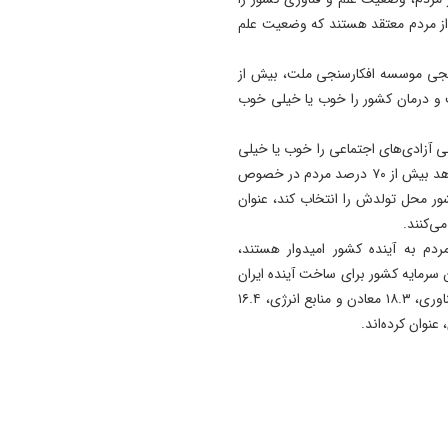
سانحه رانندگی در مسیر تبریز-
ب عنوان کرده‌اند، تصریح کرد: ۶۸.۷ درصد از مردم معتقد هستند که وضعیت علم
آذرشهر دو کشته بر جای گذا
15:32
جی موسسه افکارسنجی ملت، بیش از
بیانیه خانواده شهید لاریجانی
 فعلی بهداشت و درمان کشور را خوب یا خیلی خوب
درباره برخی گمانه‌ زنی‌ های
رسانه‌ای
ی آزادی‌های اجتماعی را خوب یا خیلی
خوب دانسته‌اند، یادآور شد: نتایج این نظرسنجی نشان می‌دهد بیش از ۷۰ درصد مردم در خصوص
14:55
ر محل تولدش را انتخاب کند، عنوان
باند کلاهبرداری شرکت مهاجرت
به کانادا ۴ همت از متقاضیان
ی‌کنند.
اخاذی کرد
ساس این نظرسنجی ۶۳.۱ درصد از مردم به آینده کشور امیدوار هستند،
سرمایه‌ کشور برای ساخت آینده ایران
14:47
را ۶۵.۲ درصد جوانان و نیروی انسانی، ۳۳.۵ درصد علم و فناوری، ۱۸.۳ معادن و منابع انرژی، ۱۶.۴
از زیر سطح دریا تا بام ایران؛
چالش نفس‌گیر ورزشکار تبریز