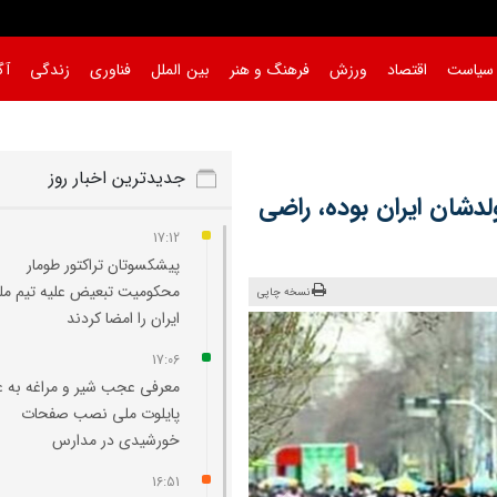
سیاست
اقتصاد
ورزش
فرهنگ و هنر
بین الملل
فناوری
زندگی
آگ
جدیدترین اخبار روز
ل تولدشان ایران بوده، راضی
17:12
پیشکسوتان تراکتور طومار
محکومیت تبعیض علیه تیم مل
نسخه چاپی
ایران را امضا کردند
17:06
معرفی عجب‌ شیر و مراغه به ع
پایلوت ملی نصب صفحات
خورشیدی در مدارس
16:51