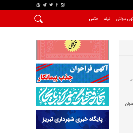
A
هی دولتی
فیلم
عکس
ی
نوان