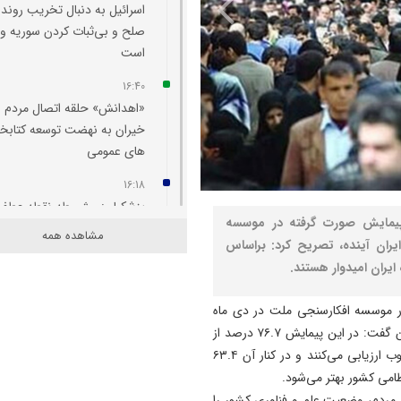
اسرائیل به دنبال تخریب روند
صلح و بی‌ثبات کردن سوریه و 
است
16:40
«اهدانش» حلقه اتصال مردم و
خیران به نهضت توسعه کتابخان
های عمومی
16:18
پزشکیان: مشروطه نقطه عطف
پیمایش صورت گرفته در موسسه
بیداری و آزادی‌ خواهی ملت ای
مشاهده همه
 در خصوص تصویر ایران آینده، تصریح کرد: براساس
بود
16:09
پروژه‌ های عمرانی آذربایجان 
ر موسسه افکارسنجی ملت در دی ماه
در شرایط جنگی و ویژه کشور 
۱۴۰۳ در خصوص تصویر ایران آینده خبر داد و درباره نتایج آن گفت: در این پیمایش ۷۶.۷ درصد از
در حال پیشروی است
مردم وضعیت فعلی قدرت نظامی کشور را خوب یا خیلی خوب ارزیابی می‌کنند و در کنار آن ۶۳.۴
16:06
براساس نتایج این نظرسنجی، ۷۶.۱ درصد از مردم، وضعیت علم و فناوری کشور را