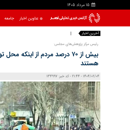
15
مرداد
1405
عناوین اخبار
جامعه
آخرین اخبار
تصاویر
|
رئیس مرکز پژوهش‌های مجلس:
بیش از ۷۰ درصد مردم از اینکه مح
هستند
1404/02/04 - 21:44 - کد خبر: 134997