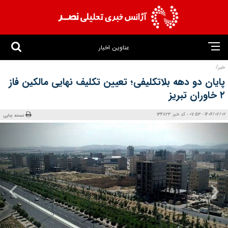
عناوین اخبار
خبر/
پایان دو دهه بلاتکلیفی؛ تعیین تکلیف نهایی مالکین فاز
۲ خاوران تبریز
1404/02/02 - 07:53 - کد خبر: 134823
نسخه چاپی