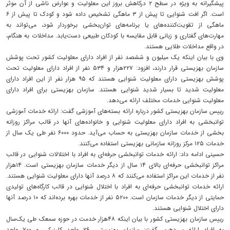
پیشگیرانه به ویژه در سطح ۲ درکاهش بروز این معلولیت و عوارض ناشی از آن موثر
است. اگر افت شنوایی تا پیش از ۳ ماهگی تشخیص داده شود و کودک تا پیش از ۶
ماهگی از تقویت‌کننده‌های یا برنامه‌های توان‌بخشی برخوردار شود، می‌تواند به
مهارت‌های گفتاری و زبانی قابل مقایسه با کودکان طبیعی دست‌یابد. مداخلات به هنگام،
در واقع مداخلات طلایی هستند.
وی با بیان اینکه یک میلیون و ششصد نفر از افراد دارای معلولیت کشور تحت پوشش
سازمان بهزیستی قرار دارند، افزود: ۲۲۷هزار و ۵۳۴ نفر از افراد دارای معلولیت تحت
پوشش بهزیستی دارای معلولیت شنوایی هستند که ۹۵ هزار نفر از این افراد دارای
معلولیت شدید تا بسیار شدید شنوایی هستند. سازمان بهزیستی برای افراد دارای
معلولیت شنوایی خدمات مختلف ارائه می‌دهد.
رییس سازمان بهزیستی کشور درباره ارائه بسته‌های آموزشی گفت: ارائه خدمات آموزشی
توانبخشی به افراد دارای معلولیت شنوایی و خانواده‌های آنها در قالب مراکز روزانه
بخشی از خدمات سازمان بهزیستی به حساب می‌آید. حدود ۶۰۰۰ نفر طی یک سال از
خدمات ۱۲۵ مرکز روزانه سازمانی بهزیستی استفاده می‌کنند.
حسینی ادامه داد: ارائه خدمات توانبخشی حرفه‌ای به افراد با اختلالات شنوایی در قالب
مراکز توانبخشی حرفه‌ای بالای ۱۴ سال از دیگر خدمات سازمان بهزیستی است. ۱۴هزار
نفر از خدمات این مراکز استفاده می‌کنند که ۸ درصد آنها دارای معلولیت شنوایی هستند.
ارائه خدمات توانبخشی حرفه‌ای به افراد با اختلال شنوایی در قالب کارگاه‌های تولیدی
حمایتی از دیگر خدمات سازمان است. ۵۲۰۰ نفر از خدمات بهره برده‌اند که ۱۰ درصد آنها
دارای اختلال شنوایی هستند.
رییس سازمان بهزیستی کشور با بیان اینکه ۴۸هزار خدمت در حوزه سمعک طی یک‌سال
به افراد ارائه می‌دهیم، گفت: سازمان بهزیستی، ۲۶ واحد کلینیکی و ۷۰۰ واحد