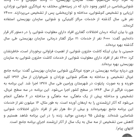
شنوایی‌شناسی در کشور وجود دارد که در زمینه‌های مختلف به غربالگری شنوایی نوزادان،
ارزیابی و تشخیص کم‌شنوایی، مداخله و توان‌بخشی پس از تشخیص می‌پردازند. ۲۴۰۰۰
نفر طی سال گذشته از خدمات مراکز کلینیکی و شنوایی سازمان بهزیستی استفاده
کرده‌اند.
وی با بیان اینکه درمان اختلالات گفتاری افراد دارای معلولیت شنوایی را در دستور کار قرار
داده‌ایم، گفت: ۶۰۰۰ نفر از خدمات ۲۱ مرکز گفتار درمانی سازمان بهزیستی طی سال
گذشته بهره‌ برده‌اند.
حسینی با بیان اینکه کاشت حلزون شنوایی از اهمیت فراوانی برخوردار است، خاطرنشان
کرد: ۲۶۰۰ نفر از افراد دارای معلولیت شنوایی از خدمات کاشت حلزون شنوایی به سازمان
بهزیستی بهره برده‌اند.
وی درباره برنامه بهزیستی در حوزه غربالگری شنوایی سازمان بهزیستی گفت: برنامه جامع
غربال تشخیص و مداخله به هنگام شنوایی نوزادان و شیرخواران از سال ۱۳۷۶ کلید
خورده و به صورت پایلوت در شهرستان ورامین طی سال ۱۳۷۸ اجرا شد. این برنامه به
صورت فراگیر از سال ۱۳۸۴ در سطح کشور اجرا می‌شود. این برنامه در سه سطح غربال،
تشخیص و مداخله پیش از یک ماهگی، سه ماهگی و مداخله در ۶ ماهگی انجام
می‌شود که آثار ارزشمندی را به ارمغان آورده است. به طور مثال، ۱۶ میلیون نفر از خدمات
این برنامه جامع بهره‌برده‌اند و بیش از ۵۰ هزار نفر از افراد دارای اختلالات شنوایی
شناسایی شده‌اند. پوشش ۹۵ درصدی موالید زنده را در این برنامه شاهد هستیم و
کاهش سن تشخیص از سه سال به یک سال از آثار ارزشمند اجرای برنامه جامع است.
انتهای پیام/