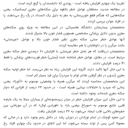
تقریبا یک چهارم افزایش یافته است - روندی که دانشمندان را گیج کرده است.
در مطالعه جدید، محققان عوامل خطر بالقوه برای سکته‌های مغزی ایسکمیک، یعنی
سکته‌هایی که هنگام قطع خون‌رسانی به مغز به دلیل یک انسداد در رگ رخ می‌دهند، را
در افراد جوان بررسی کردند.
متخصصان بیمارستان دانشگاه هلسینکی در این مطالعه به ویژه روی سکته‌های
مغزی بدون دلایل پزشکیِ مشخصی همچون فشار خون بالا متمرکز شدند.
آنها عوامل خطر سنتی سکته مغزی نظیر فشار خون بالا و عوامل «غیرسنتی»
مانند میگرن را در داوطلبان با هم مقایسه کردند.
متخصصان دریافتند که هر عامل خطر غیرسنتی با افزایش ۷۰ درصدی خطر سکته مغزی
مرتبط است. در مقابل، عوامل خطر شناخته شده (سنتی) خطر فوریت‌های پزشکی را فقط
۴۱ درصد افزایش دادند.
با این حال آنها تاکید دارند اگرچه این افزایش زیاد به نظر می‌رسد، اما خطر اولیه سکته
مغزی (بدون در نظر گرفتن علائم توام با سردرد) برای فرد بسیار کم است.
این متخصصان محاسبه کردند که میگرن همراه با وضعیتی موسوم به «آئورا»، یعنی
زمانی که سردرد با اختلالات بینایی همراه است - در حدود ۲۳ درصد از افرادی که دچار
سکته مغزی شده‌اند، وجود داشته است.
با این حال، این میزان افزایش خطر در میان زیرمجموعه‌ای از بیماران مبتلا به یک عارضه
قلبی شایع موسوم به «سوراخ بیضی باز» یا «فورامن اوال» که در آن سوراخی بین
حفره‌های بالایی قلب ایجاد می‌شود، به ۴۶ درصد افزایش یافت.
این حفره کوچک در تمام نوزادان در دوران رشد در داخل رحم وجود دارد و در حالی که
معمولا کمی پس از تولد بسته می‌شود، اما این اتفاق در حدود یک چهارم افراد رخ