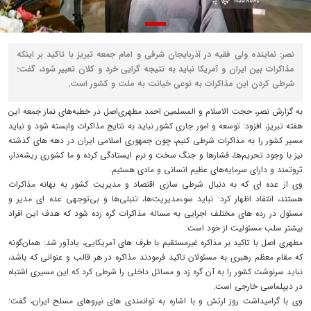
نصر: نماینده ولی فقیه در آذربایجان شرقی و امام جمعه تبریز با تاکید بر اینکه
مذاکرات بین ایران و آمریکا نباید به نتیجه گرایی خرد و کلان تعبیر شود، گفت:
شرطی کردن این مذاکرات به نوعی خیانت به ملت و کشور است.
به گزارش نصر، حجت الاسلام و المسلمین احمد مطهری‌اصل در خطبه‌های نماز جمعه این
هفته تبریز، افزود: توسعه و امور جاری کشور نباید به نتایج مذاکرات وابسته شود و نباید
مسیر کشور را به مذاکرات شرطی کنیم، چون جمهوری اسلامی ایران در دهه های گذشته
نیز با وجود تحریم‌ها، فشارها و جنگ‌ سخت و نرم ایستادگی کرده و ما کشوری ریشه‌دار،
ثروتمند و دارای سرمایه‌های عظیم انسانی و مادی هستیم.
وی از عده ای که به دنبال شرطی‌ سازی اقتصاد و مدیریت کشور به بهانه مذاکرات
هستند، انتقاد اظهار کرد: نباید سوء‌مدیریت‌ها، تنبلی‌ها و بی‌توجهی‌ عده ای مدیر و
مسئول در رده های مختلف اجرایی به مساله مذاکرات گره زده شود که هدف این افراد
بیشتر سلب مسئولیت از خود است.
مطهری اصل با تاکید بر مذاکره غیرمستقیم با طرف های آمریکایی، یادآور شد: همان‌گونه
که مقام معظم رهبری به مسئولان تاکید فرمودند مذاکره در هر قالب و عنوانی که باشد،
نباید سرنوشت کشور را به آن گره زد و مسائل داخلی را شرطی کرد که این مسیری اشتباه
در دیپلماسی خارجی است.
وی با گرامیداشت روز ارتش و با اشاره به توانمندی های نیروهای مسلح ایران، گفت: