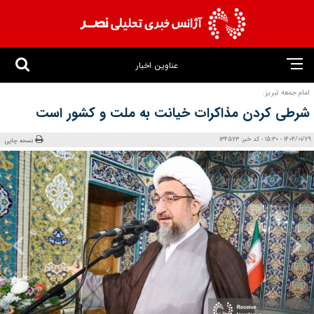
عناوین اخبار
امام جمعه تبریز:
شرطی کردن مذاکرات خیانت به ملت و کشور است
1404/01/29 - 15:30 - کد خبر: 134573
نسخه چاپی