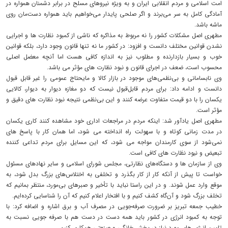
امت اسلامی و مردم انقلابی ایران و به‌ ویژه نیروهای مسلح در برابر دشمنان همواره در
آمادگی کامل به سر می‌برند و اگر صلحی پایدار می‌خواهیم باید همواره دست‌مان روی
ماشه باشد.
مطهری اصل مشکلات کشور را نه مربوط به مذاکره که ناشی از کمبود نظارت ها و اجرایی
نشدن قوانین مختلف دانست و افزود: در کشور ما نه‌ تنها قانون وجود دارد، بلکه قوانین
خوب و بسیار بازدارنده و مطلوب نیز به اندازه کافی هست اما آنچه معضل اصلی
محسوب است، ضعف در اجرای قانون و نبود نظارت های مؤثر می باشد.
وی نابسامانی و بی‌نظمی‌های موجود در بازار کالا و مایحتاج عمومی را غیر قابل قبول
دانست و ادامه داد: برای مردم قابل‌قبول نیست که دو مغازه دیوار به دیوار، کالایی
یکسان را با دو قیمت متفاوت عرضه کنند و این بی‌نظمی نتیجه نبود نظارت های دقیق و
مؤثر است.
مطهری اصل یادآور شد: اینکه مردم در مراجعات اداری خود مشاهده کنند کاری یکسان
در مدت زمانی کوتاه و با سهولت راه انداخته می شود، اما همان کار با پاسخ های
نمی‌شود از سوی کارمندان مواجه می شود، که این مسایل برای مردم تداعی کننده
تبعیض و نیود نظارت های کافی است.
وی از سازمان ها و دستگاه‌های نظارتی، مجلس شورای اسلامی و سایر نهادهای مسئول
خواست تا پیش از آنکه کار از کار بگذرد و تخلفی به اختلاس‌های بزرگ بدل شود، به
موقع وارد عمل شوند. و در این راستا نباید با تأخیر و صبرهای بی‌مورد، منتظر بمانیم که
تخلف بزرگ شود و آن‌گاه کشف کنیم و با افتخار اعلام کنیم که آن را شناسایی کرده‌ایم.
خطیب جمعه تبریز بر ضرورت صرفه‌جویی در مصرف آب و برق اشاره و اضافه کرد: با
توجه به کمبود انرژی در کشور باید همه دست در دست هم با صرفه جویی نسبت به
تامین انرژی های مورد نیاز در بخش خانگی و صنعتی همکاری کنیم.