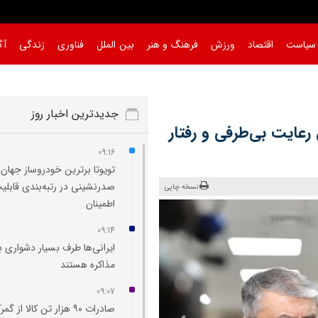
سیاست
اقتصاد
ورزش
فرهنگ و هنر
بین الملل
فناوری
زندگی
آگ
جدیدترین اخبار روز
 رعایت بی‌طرفی و رفتار
09:16
تویوتا برترین خودروساز جهان
صدرنشینی در رتبه‌بندی قابلی
نسخه چاپی
اطمینان
09:14
ایرانی‌ها طرف بسیار دشواری ب
مذاکره هستند
09:07
صادرات ۹۰ هزار تن کالا از گم