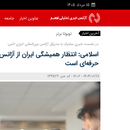
15
مرداد
1405
عناوین اخبار
جامعه
آخرین اخبار
تویوتا برترین خودروساز
|
در نشست خبری مشترک با مدیرکل آژانس بین‌المللی انرژی اتمی:
اسلامی: انتظار همیشگی ایران از آژانس
حرفه‌ای است
1404/01/28 - 16:02 - کد خبر: 134529