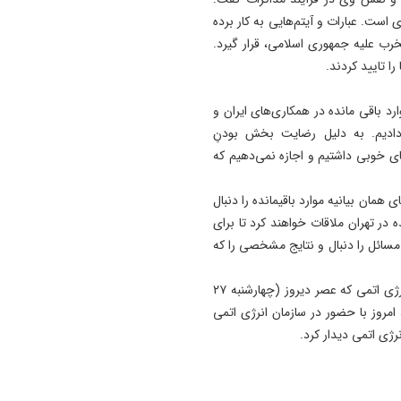
اعمال تعرفه پلکانی، فقط برای
 است. عبارات و آیتم‌هایی به کار برده
پرمصرف‌ها
خرب علیه جمهوری اسلامی، قرار گیرد.
ا تایید کردند.
22:36
اگر تا امروز مانده‌ایم، به‌خاطر 
د باقی مانده در همکاری‌های ایران و
نجیب ایران است/ حتی
ای آن را بیانیه‌ مشترک مارس ۲۰۲۳ قرار دادیم. به دلیل رضایت بخش بودنِ
گلایه‌مندان هم همراهی کردند
ی خوبی داشتیم و اجازه نمی‌دهیم که
22:05
سه مصدوم در برخورد شاخ‌به‌
ی همان بیانیه موارد باقیمانده را دنبال
ایسوزو و پراید در جاده قره‌آغا
در تهران ملاقات خواهند کرد تا برای
هشترود
سائل را دنبال و نتایج مشخصی را که
به گزارش نصر،«رافائل گروسی» مدیرکل آژانس بین‌المللی انرژی اتمی که عصر دیروز (چهارشنبه ٢٧
امروز با حضور در سازمان انرژی اتمی
رژی اتمی دیدار کرد.