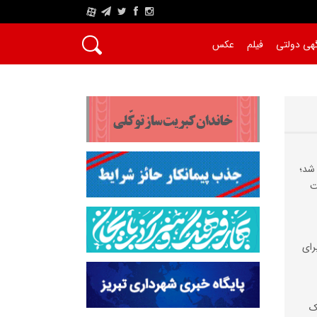
A
هی دولتی
فیلم
عکس
 شد؛
ت
رای
رک