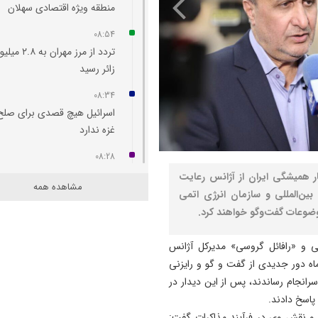
منطقه ویژه اقتصادی سهلان
08:54
تردد از مرز مهران به ۲.۸
زائر رسید
08:34
اسرائیل هیچ قصدی برای صلح
غزه ندارد
08:28
تداوم وضعیت فعلی، تولید 
ار همیشگی ایران از آژانس رعایت
مشاهده همه
و سرمایه‌گذاری بخش خصوصی
ین‌المللی و سازمان انرژی اتمی
تهدید می‌کند
وضوعات گفت‌وگو خواهند کرد.
22:53
 و «رافائل گروسی» مدیرکل آژانس
پیمان فیضی رئیس هیأت‌مدیر
ی که صبح امروز پنجشنبه ۲۸ فروردین ماه دور جدیدی از گفت و گو و رایزنی
شرکت طاها شد
رانجام رساندند، پس از این دیدار در
22:44
پاسخ دادند.
قیمت برق تغییری نکرده است
 و نقش وی در فرآیند مذاکرات گفت: