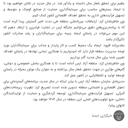
عظیم برای تحقق شعار سال دانسته و یادآور شد: در سال جدید در تلاش خواهیم بود تا
با ایجاد بسترهای مناسب برای سرمایه‌گذاری، حمایت از صنایع کوچک و متوسط و
تسهیل فرآیندهای اداری به تحقق اهداف اقتصادی کشور کمک کنیم.
وی خاطرنشان کرد: ارتباطات بین‌المللی منطقه طی مدت اخیر گسترش پیدا کرده است
که با برنامه‌ریزی‌های دقیق می‌توانیم جایگاه ارس در تجارت فرامرزی را ارتقاء دهیم که
این مهم می‌تواند در راستای ایجاد زمینه برای سرمایه‌گذاران و رشد صادرات کشور
تاثیرگذار باشد.
مقدم‌زاده افزود: ایجاد یک محیط کسب و کار پایدار و جذاب برای سرمایه‌گذاران مورد
توجه مدیریت منطقه قرار دارد که امیدواریم با همکاری تمامی نهادها در راستای اهداف
تعیین شده برای سال جدید گام برداریم.
وی خاطرنشان کرد: منطقه آزاد ارس آماده است تا با همکاری بخش خصوصی و دولتی،
گام‌های مؤثری در جهت تحقق شعار سال برداشته و به عنوان یک موتور محرکه در راستای
توسعه تولید و اشتغالزایی در کشور عمل کند.
مدیرعامل سازمان منطقه آزاد ارس با بیان اینکه در سال جدید، برنامه‌های گسترده‌ای برای
تحول اقتصادی و اجتماعی منطقه تدوین شده است، تصریح کرد: تقویت زیرساخت‌های
گمرکی، تسهیل فرآیندهای سرمایه‌گذاری، توسعه گردشگری و حمایت از تولیدکنندگان
داخلی، جزو اولویت‌های اصلی این منطقه در سال ۱۴۰۴ خواهد بود.
انتهای پیام/
خبرگزاری ایسنا