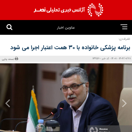
عناوین اخبار
ظفرقندی؛
برنامه پزشکی خانواده با ۳۰ همت اعتبار اجرا می شود
1404/01/28 - 14:08 - کد خبر: 134520
نسخه چاپی