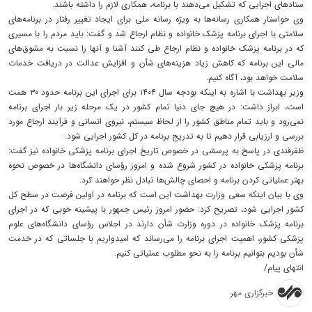
ستادهای اجرایی که تشکیل می‌دهند با برنامه، همکاری لازم را داشته باشند.
وی خواستار همکاری رسانه‌ها به ویژه رسانه ملی برای ایجاد تغییر رفتار در برنامه‌های
سلامتی با اجرای برنامه پزشک خانواده و نظام ارجاع شد و گفت: باید مردم را با مسیری
که در برنامه پزشک خانواده و نظام ارجاع طی کنند آشنا و آنها را نسبت به مشوق‌های
مالی این برنامه که کاهش زیاد هزینه‌های شأن و افزایش عدالت در دریافت خدمات
سلامت خواهد بود، آگاه کنیم.
وزیر بهداشت با اشاره به اینکه بودجه سال ۱۴۰۴ برای اجرای این برنامه حدود ۳۰ همت
است، ابراز داشت: در هیچ جای دنیا تمام کشور در یک مرحله زیر بار اجرای برنامه
نمی‌رود و باید تمام مناطق کشور را از لحاظ سیستم، نیروی انسانی و فرآیند ارجاع مورد
بررسی و ارزیابی قرار دهیم تا به تدریج برنامه در کل کشور اجرایی شود.
ظفرقندی در پاسخ به پرسشی در خصوص تاریخ اجرای برنامه پزشکی خانواده نیز گفت:
برنامه پزشکی خانواده در کشور شروع شده و امروز رؤسای دانشگاه‌ها در خصوص نحوه
بهتر عملیاتی کردن برنامه و احصای چالش‌ها تبادل نظر خواهند کرد.
وی با بیان اینکه سعی وزارت بهداشت این است که برنامه در اولین فرصت در سطح کل
کشور اجرایی شود، تصریح کرد: حضور امروز رئیس جمهور با پیشینه خوبی که در اجرای
برنامه پزشک خانواده در دوره وزارت شأن دارند در اجلاس رؤسای دانشگاه‌های علوم
پزشکی کشور، اهمیت اجرای برنامه را می‌رساند که امیدواریم با جلساتی که در خدمت
شأن بودیم بتوانیم برنامه را به نحو مطلوب عملیاتی کنیم.
انتهای پیام/
خبرگزاری مهر