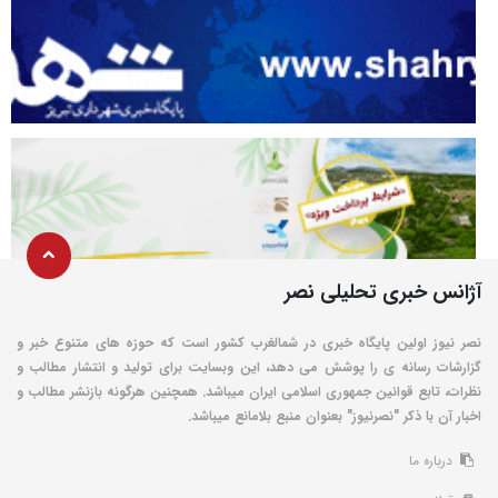
آژانس خبری تحلیلی نصر
نصر نیوز اولین پایگاه خبری در شمالغرب کشور است که حوزه های متنوع خبر و
گزارشات رسانه ی را پوشش می دهد، این وبسایت برای تولید و انتشار مطالب و
نظرات، تابع قوانین جمهوری اسلامی ایران میباشد. همچنین هرگونه بازنشر مطالب و
اخبار آن با ذکر "نصرنیوز" بعنوان منبع بلامانع میباشد.
درباره ما