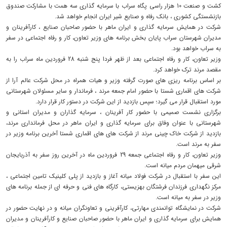
کشت و صنعت 10 هزار راسی پگاه سراب با سرمایه گذاری سه همت با مشارکت صندوق
بازنشستگی کشوری ، بانک رفاه و صنایع شیر ایران انجام خواهد شد.
شرکت در همایش سرمایه گذاری و ایران ماهر با حضور صاحبان صنایع ، کارآفرینان و
مدیران شهرستان سراب پایان بخش برنامه های وزیر تعاون، کار و رفاه اجتماعی در سفر
به سراب خواهد بود.
وزیر تعاون، کار و رفاه اجتماعی بعد از ظهر فردا پنج شنبه 28 فروردین ماه سراب را به
مقصد مرند ترک خواهد کرد.
بر اساس برنامه ریزی های صورت گرفته وزیر و هیات همراه در محل شرکت عالم آرا از
شرکت های اقماری شستا با حضور امام جمعه مرند ، فرماندار و سایر مسئولان شهرستانی
مورد استقبال قرار می گیرد؛ سپس بازدید از این شرکت در دستور کار قرار دارد.
برگزاری نشست صمیمی با حضور کار آفرینان ، سرمایه گذاران و مدیران استانی و
شهرستانی با عنوان وفاق برای سرمایه گذاری و ایران ماهر در محل فرمانداری مرند،
بازدید از شرکت خاک چینی مرند از شرکت های های اقماری شستا آخرین برنامه وزیر در
سفر به مرند است.
وزیر تعاون، کار و رفاه اجتماعی جمعه 29 فروردین ماه در آخرین روز سفر به آذربایجان
شرقی میهمان مردم میانه است.
این سفر با استقبال در شرکت فولاد میانه آغاز و بازدید از پلی کلینیک تامین اجتماعی ،
مرکز نگهداری فرزندان فرشتگان بهزیستی، کارگاه های فنی و حرفه ای از جمله برنامه های
وزیر در سفر به میانه است.
شرکت در نمایشگاه توانمندی مهارتی، کارآفرینی و تعاونگران میانه و در نهایت حضور در
همایش برای سرمایه گذاری و ایران ماهر با حضور صاحبان صنایع و کارآفرینان و مدیران