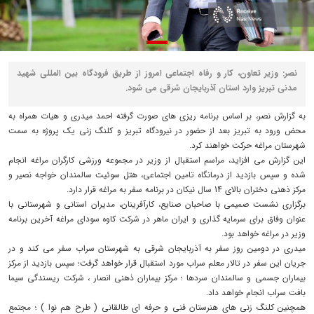
نصر: وزیر تعاون، کار و رفاه اجتماعی امروز از طریق فرودگاه بین المللی شهید
مدنی تبریز وارد استان آذربایجان شرقی می شود.
به گزارش نصر، بر اساس برنامه ریزی های صورت گرفته احمد میدری و هیات همراه به
محض ورود به تبریز بعد از حضور در نیرودگاه تبریز و کلنگ زنی یک پروژه به سمت
شهرستان مراغه حرکت خواهند کرد.
این گزارش می افزاید، مراسم استقبال از وزیر در مجموعه ورزشی کارگران مراغه انجام
شده و سپس بازدید از درمانگاه تامین اجتماعی، هتل سوئیت سالمندان خواجه نصیر و
مرکز ذهنی دختران بالای 14 سال نیکان در برنامه سفر به مراغه قرار دارد.
برگزاری نشست صمیمی با صاحبان صنایع، کارآفرینان، مدیران استانی و شهرستانی با
عنوان وفاق برای سرمایه گذاری و ایران ماهر در شرکت کاوه سودای مراغه آخرین برنامه
وزیر در مراغه خواهد بود.
میدری در دومین روز سفر به آذربایجان شرقی به شهرستان سراب سفر می کند و در
جریان این سفر در تالار معلم سراب مورد استقبال قرار خواهد گرفت؛ سپس بازدید از مرکز
بیماران جسمی و سالمندان سردها ؛ مرکز بیماران ذهنی انصار ، شرکت ریسندگی سیما
بافت سراب انجام خواهد داد.
همچنین کلنگ زنی های هنرستان فنی و حرفه ای طالقانی ( طرح هم نوا ) ؛ مجتمع