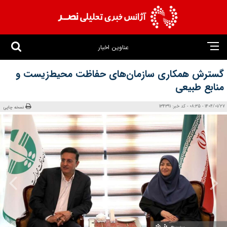
عناوین اخبار
گسترش همکاری سازما‌ن‌های حفاظت محیط‌زیست و
منابع طبیعی
1404/01/27 - 08:35 - کد خبر: 134391
نسخه چاپی