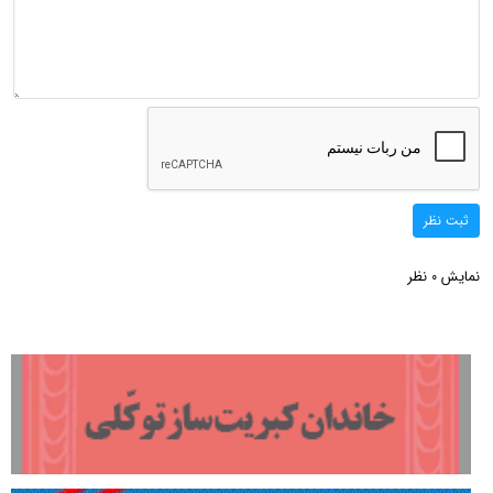
ثبت نظر
نمایش
نظر
0