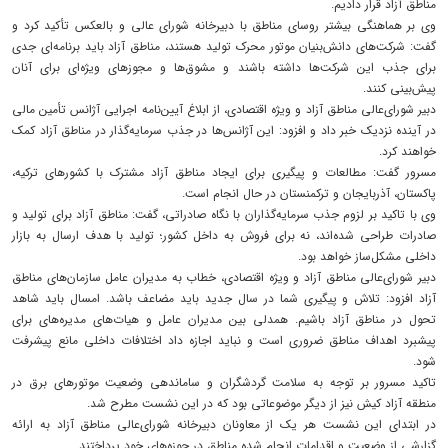
مناطق آزاد قرار دادیم.
وی بر هماهنگی بیشتر روسای مناطق با دبیرخانه شورای عالی و بالعکس تأکید کرد و
گفت: شرکت‌های دانش‌بنیان موتور محرک تولید هستند، مناطق آزاد باید برنامه‌ای جدی
برای جذب این شرکت‌ها داشته باشند و مشوق‌ها و مجوزهای ویژه‌ای برای آنان
پیش‌بینی کنند.
دبیر شورای‌عالی مناطق آزاد و ویژه اقتصادی، از ابلاغ آیین‌نامه اجرایی آژانس تأمین مالی
در آینده نزدیک خبر داد و افزود: این آژانس‌ها در جذب سرمایه‌گذار در مناطق آزاد کمک
خواهند کرد.
مسرور گفت: مطالعات و پیگیری برای ایجاد مناطق آزاد مشترک با کشورهای ترکیه،
پاکستان، آذربایجان و ترکمنستان در حال انجام است.
وی با تاکید بر لزوم جذب سرمایه‌گذاران با نگاه صادراتی، گفت: مناطق آزاد برای تولید و
صادرات طراحی شده‌اند، نه برای فروش به داخل کشور؛ تولید با هدف ارسال به بازار
داخلی مشکل‌ساز خواهد بود.
دبیر شورای‌عالی مناطق آزاد و ویژه اقتصادی، خطاب به مدیران عامل سازمان‌های مناطق
آزاد افزود: تلاش و پیگیری شما در سال جدید باید مضاعف باشد. امسال باید شاهد
تحول در مناطق آزاد باشیم. همدلی بین مدیران عامل و هیات‌های مدیره‌های برای
پیشبرد اهداف مناطق ضروری است و نباید اجازه داد اختلافات داخلی مانع پیشرفت
شود.
تاکید مسرور بر توجه به سلامت گردشگران و ساماندهی وضعیت موتورهای برق در
منطقه آزاد کیش نیز از دیگر موضوعاتی بود که در این نشست مطرح شد.
در ابتدای این نشست هر یک از معاونان دبیرخانه شورای‌عالی مناطق آزاد به ارائه
گزارشی از وضعیت و اقدامات انجام شده مناطق در حوزه‌های خود پرداختند.