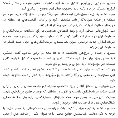
مسرور همچنین از پیگیری تشکیل منطقه آزاد مشترک با کشور ترکیه خبر داد و گفت:
کارگروه مشترک ایران و ترکیه باید به‌صورت فعال این موضوع را پیگیری کند.
وی با اشاره به لزوم به‌روزرسانی فرصت‌های سرمایه‌گذاری در مناطق آزاد، افزود: سهم هر
منطقه در جذب سرمایه‌گذار باید مشخص شود و براساس ظرفیت‌های هر منطقه در
حوزه‌های فعالیت آنها نسبت به جذب سرمایه‌گذار اقدام کنند.
دبیر شورای‌عالی مناطق آزاد و ویژه اقتصادی همچنین بر رفع مشکلات سرمایه‌گذاری و
سرمایه‌گذاران در مناطق آزاد تأکید کرد و گفت: رضایت سرمایه‌گذاران بسیار مهم است و
سرمایه‌گذاران جدید براساس میزان رضایتمندی سرمایه‌گذاری‌های انجام شده اقدام به
سرمایه‌گذاری می‌کنند.
مسرور با انتقاد از طرح‌های بلاتکلیف ۱۰ تا ۱۵ ساله در برخی مناطق، گفت: تشکیل
کارگروه‌های ویژه برای حل این مشکلات ضروری است، اما صرف تشکیل کارگروه کافی
نیست؛ این موضوعات باید اصولی و ریشه‌ای حل شوند.
وی تصریح کرد: مدیران عامل باید شخصا در کارگروه‌ها حضور فعال داشته باشند و نباید
این مسئولیت را به معاونان واگذار کنند، نتایج کارگروه‌ها باید کمتر از ۶ ماه منتج به نتیجه
شود.
دبیر شورای‌عالی مناطق آزاد و ویژه اقتصادی، رضایتمندی جامعه محلی را یکی از ارکان
اصلی جذب سرمایه‌گذاری دانست و افزود: در مناطقی که بومیان حضور پررنگ‌تری دارند،
رضایت آنان برای ما بسیار مهم است. طرح‌های سرمایه‌گذاری باید برای جامعه محلی
شفاف‌سازی شود تا از حمایت آنان برخوردار شویم.
مسرور با اشاره به توجه ویژه و تاکید دولت چهاردهم بر خدمت‌رسانی به مردم، افزود: با
توجه به نگاه دولت، رضایتمندی جوامع محلی را به عنوان یکی از شاخص‌های ارزیابی