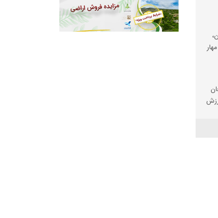
،
مهار
ان
رزش
ی