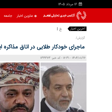
16
مرداد
1405
عناوین اخبار
جامعه
آخرین اخبار
خبرنگار
گزارش/
ماجرای خودکار طلایی در اتاق مذاکره ای
1404/01/26 - 16:31 - کد خبر: 134363