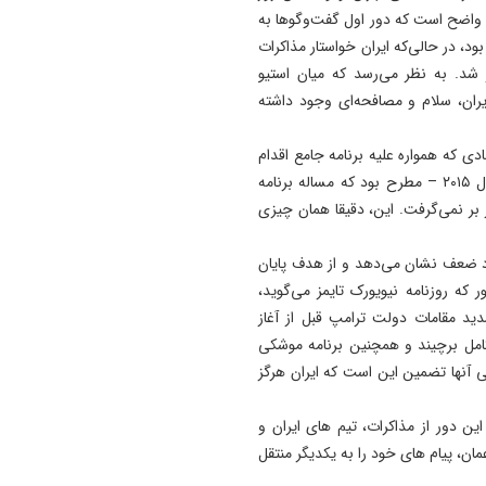
. واضح است که دور اول گفت‌وگوها به
11:35
آتش‌ سوزی مراتع هامپوئیل مر
بود، در حالی‌که ایران خواستار مذاکرات
با تلاش نیروهای امدادی و اه
 شد. به نظر می‌رسد که میان استیو
مهار شد
ایران، سلام و مصافحه‌ای وجود داشته
11:15
قادی که همواره علیه برنامه جامع اقدام
ترامپ فاسد، آمریکا را وارد یک
مشترک (برجام) – توافق هسته‌ای دوران باراک اوباما در سال ۲۰۱۵ – مطرح بود که مساله برنامه
جنگ فاجعه بار کرده است
 بر نمی‌گرفت. این، دقیقا همان چیزی
11:05
آذربایجان تنها یک خطه نیست
خود ضعف نشان می‌دهد و از هدف پایان
کتابی گشوده به وسعت تاریخ
که روزنامه نیویورک تایمز می‌گوید،
ایران‌ زمین است
ید مقامات دولت ترامپ قبل از آغاز
 کامل برچیند و همچنین برنامه موشکی
ی آنها تضمین این است که ایران هرگز
ین دور از مذاکرات، تیم های ایران و
مان، پیام های خود را به یکدیگر منتقل