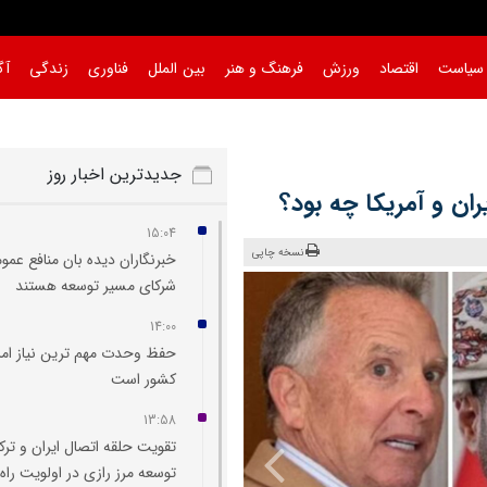
سیاست
اقتصاد
ورزش
فرهنگ و هنر
بین الملل
فناوری
زندگی
آگ
جدیدترین اخبار روز
ران و آمریکا چه بود؟
15:04
نسخه چاپی
خبرنگاران دیده‌ بان منافع عمو
شرکای مسیر توسعه هستند
14:00
حفظ وحدت مهم‌ ترین نیاز امر
کشور است
13:58
تقویت حلقه اتصال ایران و ترک
توسعه مرز رازی در اولویت راه‌