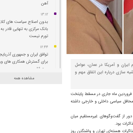
آهن
13:12
بدون اصلاح سیاست‌ های کلان
بانک مرکزی به تنهایی قادر به 
تورم نیست
12:44
توافق ایران و جمهوری آذربایج
برای گسترش همکاری‌ های و
ایران و آمریکا در عمان، عوامل
و جوانان
یه سازی درباره این اتفاق مهم و
مشاهده همه
12:11
پاسخ تامین‌ اجتماعی به زمان
ه گزارش نصر، دور اول مذاکرات ایران و آمریکا روز شنبه ۲۳ فروردین ماه جاری در مسقط پایتخت
پرداخت مابه‌ التفاوت حقوق
ر محافل سیاسی داخلی و خارجی داشته
بازنشستگان
11:51
دور از گفت‌وگوهای غیرمستقیم میان
هشدار درباره فروش حواله‌ ها
اکرات بود.
صوری خودروهای وارداتی
کرات هسته‌ای تهران و واشنگتن روز