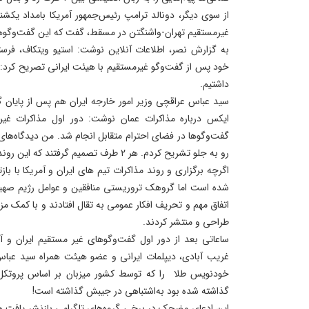
از سوی دیگر، دونالد ترامپ رئیس‌جمهور آمریکا بامداد یکش
غیرمستقیم تهران-واشنگتن در مسقط، گفت که این گفت‌وگوه
به گزارش نصر، اطلاعات آنلاین نوشت: استیو ویتکاف، فرستا
خود پس از گفت‌وگو غیرمستقیم با هیئت ایرانی تصریح کرد: 
داشتیم.
سید عباس عراقچی وزیر امور خارجه ایران هم پس از پایان گ
ایکس درباره مذاکرات عمان نوشت: دور اول مذاکرات غیرمس
گفت‌وگوها در فضای احترام متقابل انجام شد. من دیدگاه‌های ا
رو به جلو تشریح کردم. هر ۲ طرف تصمیم گرفتند که این روند را ظرف چند روز ادامه دهند.
اگرچه برگزاری و روند مذاکرات تیم های ایران و آمریکا با ب
شده است اما گروهک تروریستی منافقین و عوامل رژیم صهیو
اتفاق مهم و تحریف افکار عمومی به تقال افتادند و با کمک م
طراحی و منتشر کردند.
ساعاتی بعد از دور اول گفت‌وگوهای غیر مستقیم ایران و آم
غریب آبادی، دیپلمات ایرانی و عضو هیئت همراه سید عب
خودنویس طلا را که توسط کشور میزبان بر اساس پروتکل‌ه
گذاشته شده بود به‌اشتباهی در جیبش گذاشته است!
این ادعای مضحک در برخی گروه‌های تلگرامی بازنشر یافت.همزم