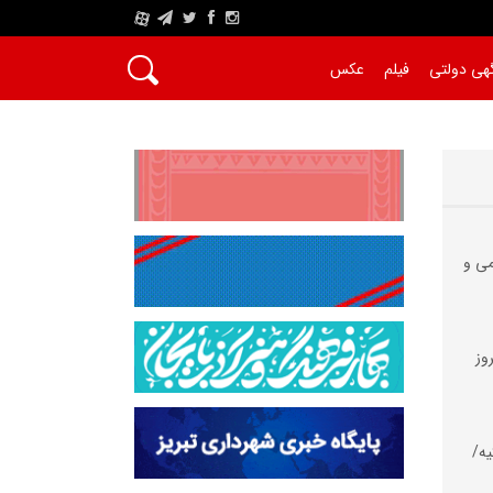
A
هی دولتی
فیلم
عکس
می و
وز
یه/