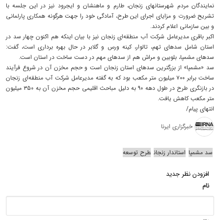
نمایندگان مردم شهرستانهای زنجان، طارم و ماهنشان و ایجرود نیز در این جلسه با
تشریح ضرورت و مزایای اجرای این طرح، آمادگی خود را جهت هرگونه همکاری پارلمانی
و بین سازمانی اعلام کردند.
اکبر باقری مدیرعامل شرکت آب منطقه‌ای زنجان نیز با بیان اینکه هم اکنون چهار سد در
استان شامل سدهای تهم، تالوار، کینه ورس و گلابر در حال بهره برداری است، گفت:
سدهای مشمپا، بلوبین و مراش هم از سدهای مهم در دست ساخت در استان است.
سد «مشمپا» از بزرگترین سدهای استان زنجان است و حجم مخزن آن در شروع فرآیند
ساخت برابر ۷۰۰ میلیون متر مکعب بود که به گفته مدیرعامل شرکت آب منطقه‌ای زنجان
در بازنگری طرح در طول دهه ۹۰ به دلیل مباحث اقلیمی حجم مخزن آن به ۳۵۰ میلیون
متر مکعب کاهش یافت.
انتهای پیام/
خبرگزاری ایرنا
سد مشمپا
استاندار زنجان
طرح توسعه
افزودن نظر جدید
نام