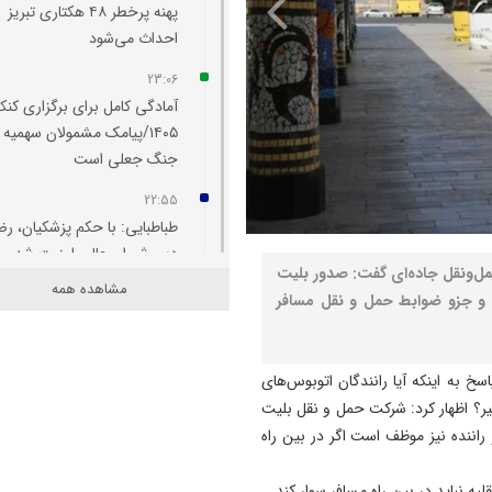
پهنه پرخطر ۴۸ هکتاری تبریز
احداث می‌شود
23:06
آمادگی کامل برای برگزاری کنکو
۱۴۰۵/پیامک مشمولان سهمیه
جنگ جعلی است
22:55
طباطبایی: با حکم پزشکیان، ر
دبیر شورای عالی امنیت شد
مل‌ونقل جاده‌ای گفت: صدور بلیت
مشاهده همه
22:48
و جزو ضوابط حمل و نقل مسافر
رسانه‌ها پل راهبردی میان بانک
مردم هستند
سخ به اینکه آیا رانندگان اتوبوس‌های
22:42
ر؟ اظهار کرد: شرکت حمل و نقل بلیت
تبریز برای همیشه شهر جهانی
 راننده نیز موظف است اگر در بین راه
فرش دستباف خواهد ماند
22:32
لیه نباید در بین راه مسافر سوار کند.