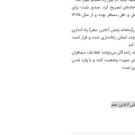
برند «تبریز، شهر بدون گدا»
جاده‌ای تصریح کرد: صدور بلیت برای
مرهون اقدامات نهادهای خیریه
مسافر بین راهی موضوع جدیدی نیست و جزو ضوابط حمل و نقل مسافر بوده و از سال ۱۳۷۵
بویژه مؤسسه حمایت از مستم
است/ محتوای آموزشی دانش
سامانه پایش آنلاین سفر) راه اندازی
آموزان در آینده باید مورد بازبی
ند استان راه‌اندازی شده و قرار است
جدی قرار گیرد
کند.
 رانندگان می‌توانند اطلاعات مسافران
22:24
 بخش صورت وضعیت کنند و با وارد شدن
٩٠ درصد مشکلات واحدهای
آسیب دیده در شهرستان‌ها مرت
ری است.
شده است/ معضلات چند دهه‌
١٣ تعاونی مسکن در سطح اس
با تلاش شبانه‌روزی حل شده 
22:17
ش آنلاین سفر
چهار فوتی در تصادف جاده مرا
به هشترود