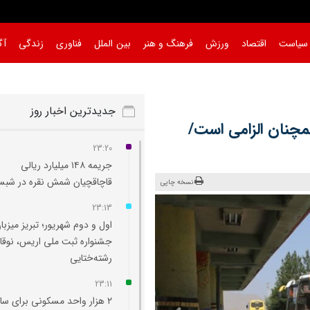
سیاست
اقتصاد
ورزش
فرهنگ و هنر
بین الملل
فناوری
زندگی
آگ
جدیدترین اخبار روز
مچنان الزامی است/
23:20
جریمه ۱۴۸ میلیارد ریالی
قاچاقچیان شمش نقره در شبس
نسخه چاپی
23:13
اول و دوم شهریور؛ تبریز میزبا
جشنواره ثبت ملی اریس، نوقا 
رشته‌ختایی
23:11
۲ هزار واحد مسکونی برای ساک