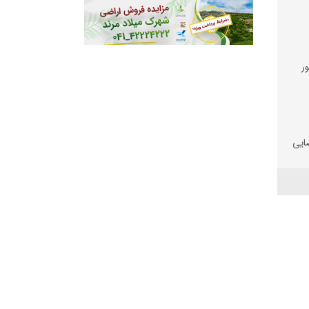
ر
ضایی
 و