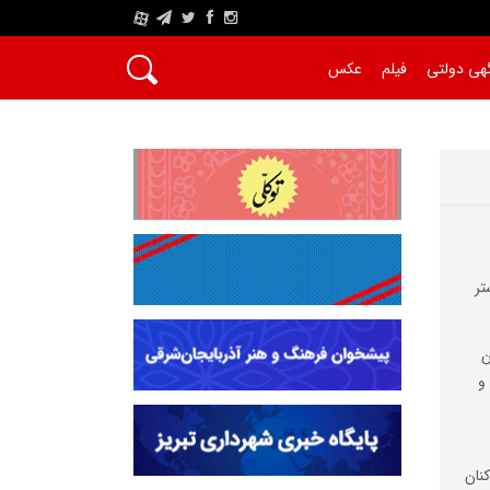
A
هی دولتی
فیلم
عکس
تر
ن
و
نان