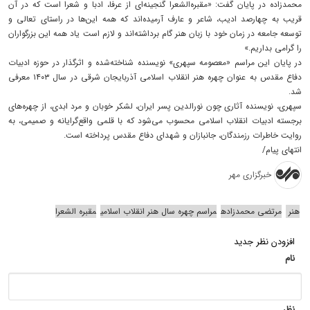
محمدزاده در پایان گفت: «مقبره‌الشعرا گنجینه‌ای از عرفا، ادبا و شعرا است که در آن
قریب به چهارصد ادیب، شاعر و عارف آرمیده‌اند که همه این‌ها در راستای تعالی و
توسعه جامعه در زمان خود با زبان هنر گام برداشته‌اند و لازم است یاد همه این بزرگواران
را گرامی بداریم.»
در پایان این مراسم «معصومه سپهری» نویسنده شناخته‌شده و اثرگذار در حوزه ادبیات
دفاع مقدس به عنوان چهره هنر انقلاب اسلامی آذربایجان شرقی در سال ۱۴۰۳ معرفی
شد.
سپهری، نویسنده آثاری چون نورالدین پسر ایران، لشکر خوبان و مرد ابدی، از چهره‌های
برجسته ادبیات انقلاب اسلامی محسوب می‌شود که با قلمی واقع‌گرایانه و صمیمی، به
روایت خاطرات رزمندگان، جانبازان و شهدای دفاع مقدس پرداخته است.
انتهای پیام/
خبرگزاری مهر
هنر
مرتضی محمدزاده
مراسم چهره سال هنر انقلاب اسلامی
مقبره الشعرا
افزودن نظر جدید
نام
نظر