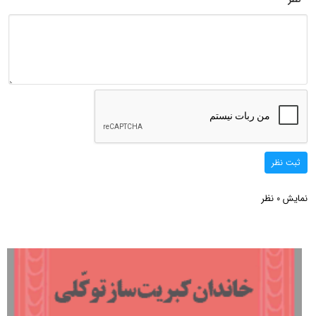
ثبت نظر
نمایش
نظر
0