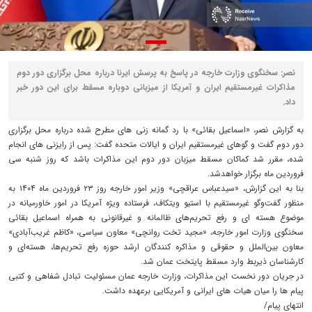
نصر: سخنگوی وزارت خارجه در پاسخ به پرسش ایرنا درباره محل برگزاری دور دوم
مذاکرات غیرمستقیم ایران و آمریکا از میزبانی دوباره مسقط برای این دور خبر
داد.
به گزارش نصر، «اسماعیل بقائی» با رد گمانه زنی های مطرح شده درباره محل برگزاری
دور دوم گفت و گوهای غیرمستقیم ایران و ایالات متحده گفت: پس از رایزنی های انجام
شده، مقرر شد کماکان مسقط میزبان دور دوم این مذاکرات باشد که روز شنبه سی
فروردین ماه برگزار خواهدشد.
بنا به این گزارش، «سیدعباس عراقچی» وزیر امور خارجه روز ۲۳ فروردین ماه ۱۴۰۴ به
منظور گفت‌وگو غیرمستقیم با استیو ویتکاف، فرستاده ویژه آمریکا در امور خاورمیانه در
موضوع هسته ای و رفع تحریم‌های ظالمانه و غیرقانونی به همراه اسماعیل بقائی
سخنگوی وزارت امور خارجه، «مجید تخت روانچی» معاون سیاسی، «کاظم غریب‌آبادی»
معاون بین‌الملل و حقوقی و مذاکره کنندگان ارشد حوزه رفع تحریم‌ها، هسته‌ای و
کارشناسان ذیربط وارد مسقط پایتخت عمان شد.
در جریان دور نخست این مذاکرات، وزارت خارجه عمان مسئولیت تبادل شفاهی و کتبی
پیام ها را میان هیات های ایرانی و آمریکایی برعهده داشت.
انتهای پیام/