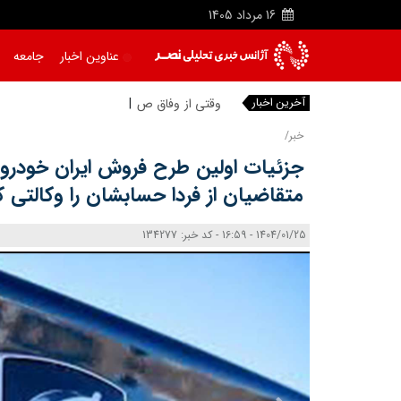
16
مرداد
1405
عناوین اخبار
جامعه
آخرین اخبار
وقتی از وفاق صحبت می‌کنم، من
خبر/
متقاضیان از فردا حسابشان را وکالتی ک
1404/01/25 - 16:59 - کد خبر: 134277