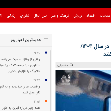
سیاست
اقتصاد
ورزش
فرهنگ و هنر
بین الملل
فناوری
زندگی
آگ
جدیدترین اخبار روز
جزئیات اولین طرح فروش ایران خودرو در سال ۱۴۰۴/
نند
22:40
وقتی از وفاق صحبت می‌کنم،
منظورم مردم هستند/ باید مبل
نسخه چاپی
کالابرگ را افزایش دهیم
22:29
واقعیت‌ ها را بپذیرید و به تعه
تان عمل کنید
21:51
همه چیز درباره ایران به طور