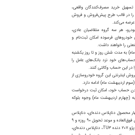
 تسهیل خرید مصرف‌کنندگان واقعی،
19:54
یران‌خودرو بخش دیگری از ظرفیت تولید خود در سال ۱۴۰۴ را در قالب طرح پیش‌فروش و فروش
دستگیری دو هزار و ۹۶۱
عرضه می‌کند.
آذربایجان‌شرقی
درو، هر سه گروه متقاضیان عادی،
17:12
ودروهای فرسوده امکان ثبت‌نام و
پیشکسوتان تراکتور طومار
عتی را خواهند داشت.
محکومیت تبعیض علیه تیم مل
ان عادی از فردا (سه‌شنبه ۲۶ فروردین ماه) به مدت شش روز و تا روز یکشنبه
ایران را امضا کردند
 حساب‌های خود نزد بانک‌های عامل را
روش اینترنتی این گروه خودروسازی از
عت پس از وکالتی کردن حساب خود، امکان ثبت درخواست
به (چهارم اردیبهشت ماه) وجوه بلوکه
ار محصول دناپلاس دنده‌ای، دناپلاس
اتوماتیک، تارا اتوماتیک و سورن‌پلاس XU۷P به صورت فروش فوق‌العاده و موعد تحویل ۹۰ روزه و ۹
محصول پژو ۲۰۷ دنده‌ای، پژو ۲۰۷ دنده‌ای سقف شیشه‌ای، پژو ۲۰۷ دنده‌ TU۳، دناپلاس دنده‌ای،