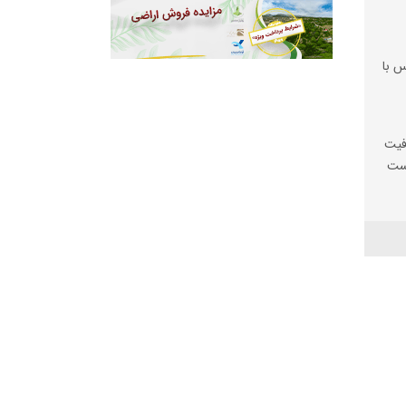
س با
فیت
یست
ها