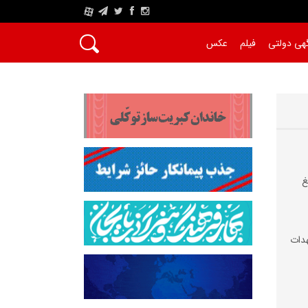
A
هی دولتی
فیلم
عکس
غ
دات‌