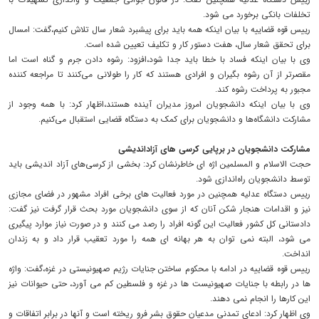
تخلفات بانکی برخورد می شود.
رییس قوه قضاییه با بیان اینکه همه باید برای پیشبرد شعار سال تلاش کنیم،گفت: امسال
برای تحقق شعار سال، هفت دستور کار و تکلیف تعیین شده است.
وی با بیان اینکه فساد با خطا باید جدا شود،افزود: رشوه دادن جرم و گناه است اما
مقصرتر از آن رشوه بگیران و افرادی هستند که کار را طولانی می‌کنند تا مراجعه کننده
مجبور به پرداخت رشوه کند.
وی با بیان اینکه دانشجویان امروز مدیران آینده هستند،اظهار کرد: با همه وجود از
مشارکت دانشگاه‌ها و دانشجویان برای کمک به دستگاه قضایی استقبال می‌کنیم.
مشارکت دانشجویان در برپایی کرسی های آزاداندیشی
حجت الاسلام و المسلمین اژه ای خاطرنشان کرد: بخشی از کرسی‌های آزاد اندیشی باید
توسط دانشجویان راه‌اندازی شود.
رییس دستگاه عدلیه همچنین در مورد فعالیت های برخی افراد مشهور در فضای مجازی
نیز و اقدامات هنجار شکن آنان که از سوی دانشجویان مورد بحث قرار گرفت نیز گفت:
دادستانی کل کشور فعالیت این گونه افراد را رصد می کنند و در صورت نیاز موارد پیگیری
می شود، البته نمی توان به هر بهانه ای همه را مورد تعقیب قرار داد و به زندان
انداخت.
رییس قوه قضاییه در ادامه با محکوم ساختن جنایات رژیم صهیونیستی در غزه،گفت: واژه
ها در رابطه با جنایات صهیونیست ها در غزه و فلسطین کم می آورد، حتی حیوانات نیز
این کارها را انجام نمی دهند.
وی اظهار کرد: ادعای تمدنی مدعیان حقوق بشر فرو ریخته است و آنها در برابر اتفاقات و