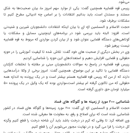
می‌شود.
رییس قوه قضاییه همچنین گفت: یکی از موارد مهم امروز ما، بیان صحبت‌ها به شکل
مستند و مستدل است، باید بدانیم انتقادات را بر اساس چه ادبیاتی مطرح کنیم تا
مشکلات برطرف شود.
حجت الاسلام و المسلمین اژه ای با بیان اینکه انتقادات دانشجویان شیرین و شنیدنی
است، افزود: البته باید بررسی شود در برنامه‌های اینچنینی مسایل و مشکلات یا
کوتاهی‌های دستگاه قضایی عنوان شود و از بیان کردن مواردی که مربوط به قوه قضاییه
نیست پرهیز شود.
وی در بخش دیگری از صحبت های خود گفت: تلاش شده تا کیفیت آموزشی را در حوزه
حقوقی و قضایی افزایش دهیم و استعدادهای این حوزه را شناسایی کردیم.
رییس قوه قضاییه در پاسخ به سوالات دانشجویان مبنی بر مقابله با تخلفات کارکنان
دستگاه قضایی با تاکید بر این موضوع، همچنین گفت: امروز برخی از وکلا درآمدهایی
دارند که از من که رییس قوه قضاییه هستم بیشتر است و در یک پرونده به اندازه همه
حقوقی که من تاکنون گرفته ام بیشتر است،مواردی بوده که یک وکیل در یک پرونده ۵۰
میلیارد تومان حق داوری گرفته است.
شناساایی ۲۰۰ مورد از زمینه ها و گلوگاه های فساد
حجت الاسلام و المسلمین اژه ای گفت: ۲۰۰ مورد زمینه‌ها و گلوگاه های فساد در کشور
شناسایی شده است که برای اصلاح و رفع، به معاونت ها معرفی شده است.
وی اضافه کرد: تا وقتی که کرم در درخت باشد باید آن شاخه درخت را قطع کنیم وگرنه
کل درخت را فرا می گیرد و در نهایت مجبور می‌شویم آن را قطع کنیم.
رییس دستگاه عدلیه همچنین گفت: در قانون جوانی جمعیت و واگذاری تسهیلات با