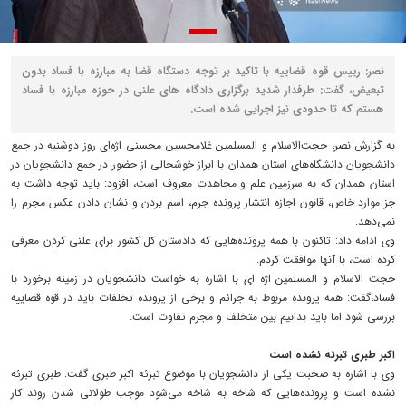
نصر: رییس قوه قضاییه با تاکید بر توجه دستگاه قضا به مبارزه با فساد بدون
تبعیض، گفت: طرفدار شدید برگزاری دادگاه های علنی در حوزه مبارزه با فساد
هستم که تا حدودی نیز اجرایی شده است.
به گزارش نصر، حجت‌الاسلام و المسلمین غلامحسین محسنی اژه‌ای روز دوشنبه در جمع
دانشجویان دانشگاه‌های استان همدان با ابراز خوشحالی از حضور در جمع دانشجویان در
استان همدان که به سرزمین علم و مجاهدت معروف است، افزود: باید توجه داشت به
جز موارد خاص، قانون اجازه انتشار پرونده جرم، اسم بردن و نشان دادن عکس مجرم را
نمی‌دهد.
وی ادامه داد: تاکنون با همه پرونده‌هایی که دادستان کل کشور برای علنی کردن معرفی
کرده است، با آنها موافقت کردم.
حجت الاسلام و المسلمین اژه ای با اشاره به خواست دانشجویان در زمینه برخورد با
فساد،گفت: همه پرونده مربوط به جرائم و برخی از پرونده تخلفات باید در قوه قصاییه
بررسی شود اما باید بدانیم بین متخلف و مجرم تفاوت است‌.
اکبر طبری تبرئه نشده است
وی با اشاره به صحبت یکی از دانشجویان با موضوع تبرئه اکبر طبری گفت: طبری تبرئه
نشده است و پرونده‌هایی که شاخه به شاخه می‌شود موجب طولانی شدن روند کار