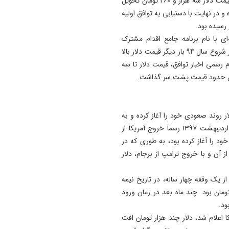
در حالی که حسن روحانی، رییس جمهور وقت، دولت را با قیمت دلار سه هزار و 260 تومان تحویل
و در نهایت با دستیابی به توافق اولیه
‌شنبه ۲۳ تیر ۱۳۹۴ توافق هسته‌ای با نام برنامه جامع اقدام مشترک
(برجام) در وین اتریش بین ایران، و گروه ۱+۵ بسته‌ شد. در شروع سال 94 بار دیگر قیمت دلار بالا
 بعد از اعلام رسمی اخبار توافق، قیمت دلار تا سه
الد ترامپ در اول بهمن 1395، قیمت دلار روند صعودی خود را آغاز کرده و به
بیشتر از سه هزار و 600 تومان رسیده بود. ترامپ در در ۱۸ اردیبهشت ۱۳۹۷ رسماً خروج آمریکا از
ود را آغاز کرده بود، به طوری که در
 پس از آن و با خروج ترامپ از برجام، دلار
ز یک وقفه چهار ساله، در تاریخ نیمه
ق افتاد. نرخ دلار در آن زمان حدود 69 هزار تومان بود. چند ماه بعد در زمان ورود
ا اعلام شد، دلار چند هزار تومان افت