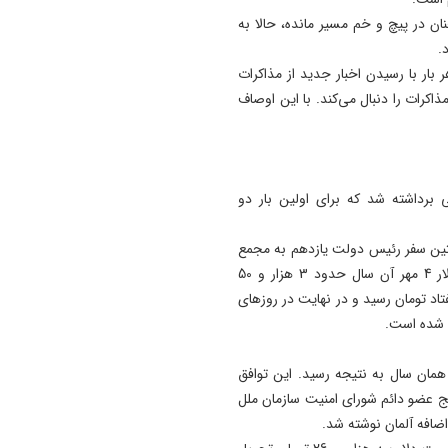
11:35
ان در پیچ و خم مسیر مانده، حالا به
آتش‌ سوزی مراتع هامپوئیل مر
د.
با تلاش نیروهای امدادی و اه
بار با رسیدن اخبار جدید از مذاکرات
مهار شد
ذاکرات را دنبال می‌کند. با این اوصاف
11:15
ترامپ فاسد، آمریکا را وارد یک
جنگ فاجعه بار کرده است
 برداشته شد که برای اولین بار دو
11:05
آذربایجان تنها یک خطه نیست
5 مهر ماه 1392 در جریان نخستین سفر رئیس دولت یازدهم به مجمع
کتابی گشوده به وسعت تاریخ
عمومی سازمان ملل به‌صورت تلفنی مذاکره کردند. قیمت دلار 4 مهر آن سال حدود 3 هزار و 50
ایران‌ زمین است
اد تومان رسید و در نهایت در روزهای
ام شده است.
وافق موقت ژنو درباره برنامه هسته‌ای در 3 آذر همان سال به نتیجه رسید. این توافق
نج عضو دائم شورای امنیت سازمان ملل
 اضافه آلمان نوشته شد.