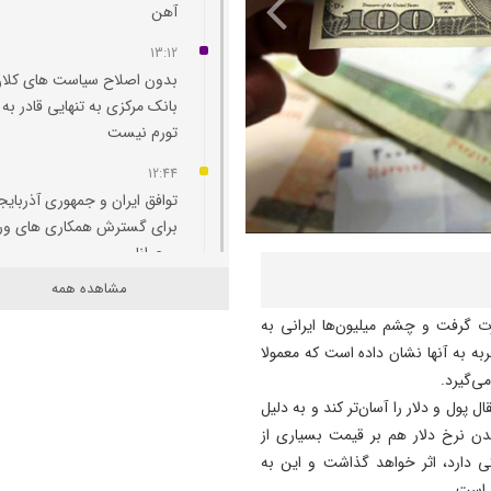
آهن
13:12
بدون اصلاح سیاست‌ های کلان
بانک مرکزی به تنهایی قادر به 
تورم نیست
12:44
توافق ایران و جمهوری آذربایج
برای گسترش همکاری‌ های و
و جوانان
مشاهده همه
12:11
پاسخ تامین‌ اجتماعی به زمان
ت گرفت و چشم میلیون‌ها ایرانی به
پرداخت مابه‌ التفاوت حقوق
ه به آنها نشان داده است که معمولا
بازنشستگان
می‌گیرد.
ل پول و دلار را آسان‌تر کند و به دلیل
11:51
ن نرخ دلار هم بر قیمت بسیاری از
هشدار درباره فروش حواله‌ ها
ی دارد، اثر خواهد گذاشت و این به
صوری خودروهای وارداتی
م است.