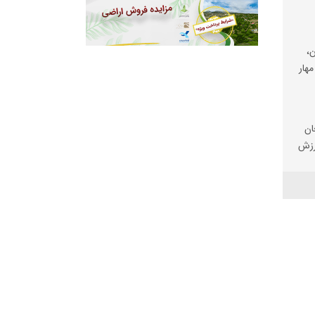
،
مهار
ان
رزش
ی