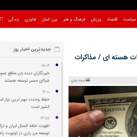
سیاست
اقتصاد
ورزش
فرهنگ و هنر
بین الملل
فناوری
زندگی
آگ
جدیدترین اخبار روز
قات هسته ای / مذاکرات
15:04
خبرنگاران دیده‌ بان منافع عمو
شرکای مسیر توسعه هستند
نسخه چاپی
14:00
حفظ وحدت مهم‌ ترین نیاز امر
کشور است
13:58
تقویت حلقه اتصال ایران و ترک
توسعه مرز رازی در اولویت راه‌