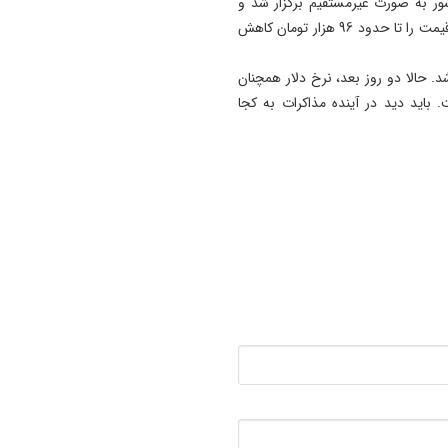
رات دو کشور به صورت غیرمستقیم برگزار شد و
انتشار اخباری مبنی بر مثبت بودن گفت‌وگوها، در همان روز قیمت را تا حدود 96 هزار تومان کاهش
شد. حالا دو روز بعد، نرخ دلار همچنان
حدود 82 هزار تومان است. باید دید در آینده مذاکرات به کجا