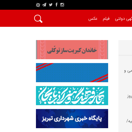
A
هی دولتی
فیلم
عکس
می و
وز
یه/