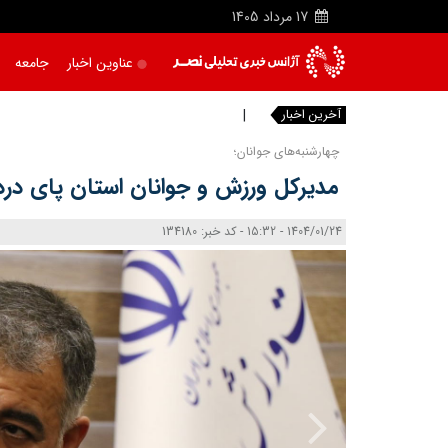
17
مرداد
1405
عناوین اخبار
جامعه
آخرین اخبار
محل
چهارشنبه‌های جوانان؛
مدیرکل ورزش و جوانان استان پای درد
1404/01/24 - 15:32 - کد خبر: 134180