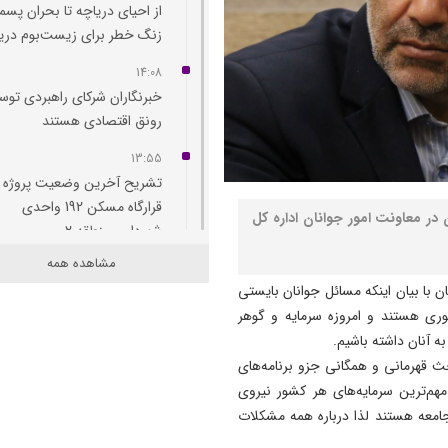
از احیای دریاچه تا بحران پسما
زنگ خطر برای زیست‌بوم دری
14:08
خبرنگاران شرکای راهبردی توس
رونق اقتصادی هستند
13:55
تشریح آخرین وضعیت پروژه
قرارگاه مسکن 192 واحدی
ر معاونت امور جوانان اداره کل
شهرداری منطقه 2
مشاهده همه
13:53
با بیان اینکه مسائل جوانان بایستی
جوانان یاغچیان، پرواز و شمس 
وری هستند و امروزه سرمایه و گوهر
صاحب سالن ورزشی می‌ شوند
به آنان داشته باشیم.
13:40
حث قهرمانی و همگانی جزو برنامه‌های
محمدباقر خرازی به دادگاه ویژ
هم‌ترین سرمایه‌های هر کشور نیروی
روحانیت احضار شد/ مبارزه با
امعه هستند لذا درباره همه مشکلات
فساد باقدرت ادامه دارد