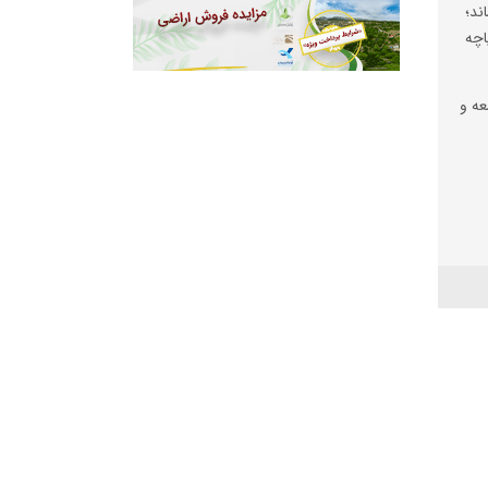
ند؛
اچه
عه و
آباد
ه