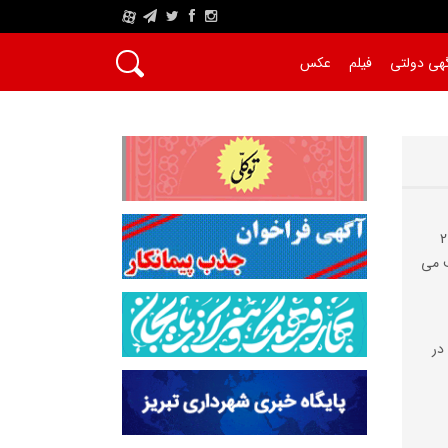
A
هی دولتی
فیلم
عکس
محلات حوزه شهرداری منطقه 2
می‌
در