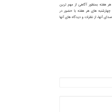
ر هفته بمنظور آگاهی از مهم ترین
13:10
تداوم گرمای هوا در آذربایجان‌
چهارشنبه های هر هفته با حضور در
شرقی تا دوشنبه/ رگبار باران و
ای آنها، از نظرات و دیدگاه های آنها
و برق در ارسباران
13:06
خبرنگاران در مقابله با روایت‌س
دشمن نقش مهمی دارند
12:58
فضایی برای آفرینش و بازآفری
کسب‌وکارها